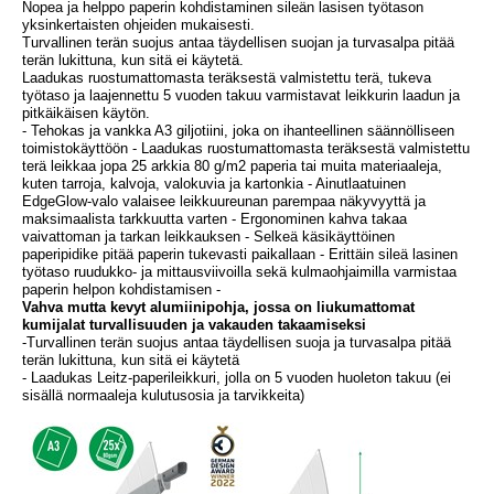
Nopea ja helppo paperin kohdistaminen sileän lasisen työtason
yksinkertaisten ohjeiden mukaisesti.
Turvallinen terän suojus antaa täydellisen suojan ja turvasalpa pitää
terän lukittuna, kun sitä ei käytetä.
Laadukas ruostumattomasta teräksestä valmistettu terä, tukeva
työtaso ja laajennettu 5 vuoden takuu varmistavat leikkurin laadun ja
pitkäikäisen käytön.
- Tehokas ja vankka A3 giljotiini, joka on ihanteellinen säännölliseen
toimistokäyttöön - Laadukas ruostumattomasta teräksestä valmistettu
terä leikkaa jopa 25 arkkia 80 g/m2 paperia tai muita materiaaleja,
kuten tarroja, kalvoja, valokuvia ja kartonkia - Ainutlaatuinen
EdgeGlow-valo valaisee leikkuureunan parempaa näkyvyyttä ja
maksimaalista tarkkuutta varten - Ergonominen kahva takaa
vaivattoman ja tarkan leikkauksen - Selkeä käsikäyttöinen
paperipidike pitää paperin tukevasti paikallaan - Erittäin sileä lasinen
työtaso ruudukko- ja mittausviivoilla sekä kulmaohjaimilla varmistaa
paperin helpon kohdistamisen -
Vahva mutta kevyt alumiinipohja, jossa on liukumattomat
kumijalat turvallisuuden ja vakauden takaamiseksi
-Turvallinen terän suojus antaa täydellisen suoja ja turvasalpa pitää
terän lukittuna, kun sitä ei käytetä
- Laadukas Leitz-paperileikkuri, jolla on 5 vuoden huoleton takuu (ei
sisällä normaaleja kulutusosia ja tarvikkeita)