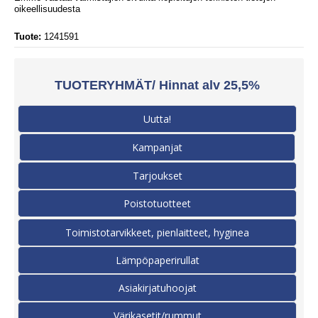
oikeellisuudesta
Tuote:
1241591
TUOTERYHMÄT/ Hinnat alv 25,5%
Uutta!
Kampanjat
Tarjoukset
Poistotuotteet
Toimistotarvikkeet, pienlaitteet, hyginea
Lämpöpaperirullat
Asiakirjatuhoojat
Värikasetit/rummut