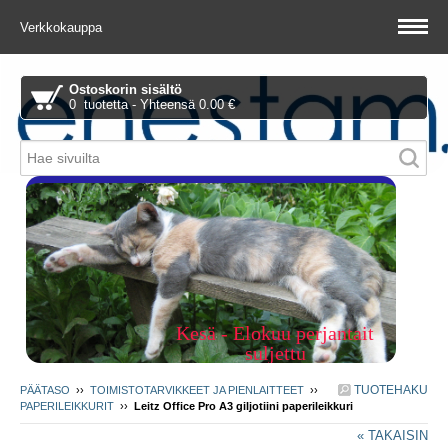
Verkkokauppa
Ostoskorin sisältö
0 tuotetta - Yhteensä 0.00 €
Piitie 1 A, 01510 Vantaa
Kesä - Elokuu perjantait
suljettu
TUOTEHAKU
PÄÄTASO
››
TOIMISTOTARVIKKEET JA PIENLAITTEET
››
PAPERILEIKKURIT
››
Leitz Office Pro A3 giljotiini paperileikkuri
« TAKAISIN