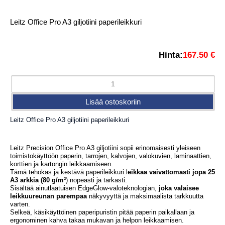
Leitz Office Pro A3 giljotiini paperileikkuri
Hinta:
167.50 €
Leitz Office Pro A3 giljotiini paperileikkuri
Leitz Precision Office Pro A3 giljotiini sopii erinomaisesti yleiseen
toimistokäyttöön paperin, tarrojen, kalvojen, valokuvien, laminaattien,
korttien ja kartongin leikkaamiseen.
Tämä tehokas ja kestävä paperileikkuri l
eikkaa vaivattomasti jopa 25
A3 arkkia (80 g/m
²) nopeasti ja tarkasti.
Sisältää ainutlaatuisen EdgeGlow-valoteknologian,
joka valaisee
leikkuureunan parempaa
näkyvyyttä ja maksimaalista tarkkuutta
varten.
Selkeä, käsikäyttöinen paperipuristin pitää paperin paikallaan ja
ergonominen kahva takaa mukavan ja helpon leikkaamisen.