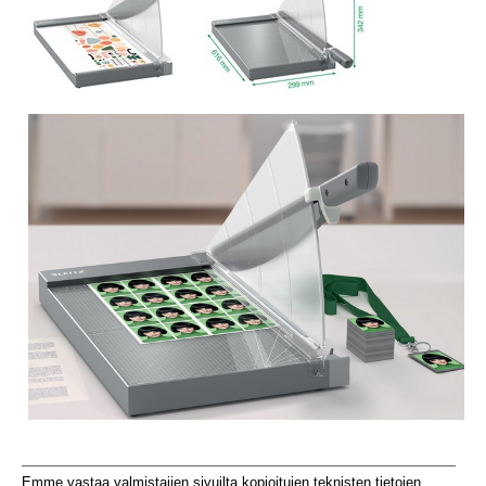
Emme vastaa valmistajien sivuilta kopioitujen teknisten tietojen