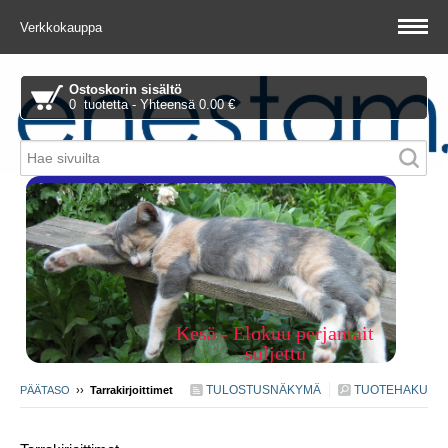
Verkkokauppa
Ostoskorin sisältö
0 tuotetta - Yhteensä 0.00 €
Piitie 1 A, 01510 Vantaa
Kesä - Elokuu perjantait
suljettu
TULOSTUSNÄKYMÄ
TUOTEHAKU
PÄÄTASO
››
Tarrakirjoittimet