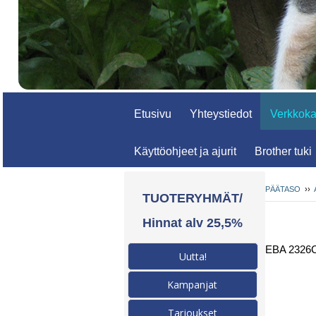
Etusivu
Yhteystiedot
Verkkok
Käyttöohjeet ja ajurit
Brother tuki
PÄÄTASO
››
TUOTERYHMÄT/
Hinnat alv 25,5%
EBA 2326
Uutta!
Kampanjat
Tarjoukset