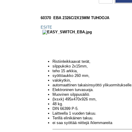
60370 EBA 2326C/2X15MM TUHOOJA
ESITE
Ristiinleikkaavat terät,
silppukoko 2x15mm,
teho 15 arkkia,
syöttöaukko 260 mm,
valokytkin,
automaattinen takaisinsyöttö ylikuormitukselle
Elektroninen turvasuoja.
Muovinen silppusäiliö.
(lxsxk) 495x470x926 mm,
48 kg.
DIN 66399 P-5.
Laitteella 1 vuoden takuu.
Terillä elinikäinen takuu.
ei saa syöttää niittejä /klemmareita