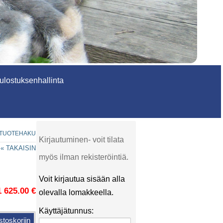
lostuksenhallinta
TUOTEHAKU
Kirjautuminen- voit tilata
« TAKAISIN
myös ilman rekisteröintiä.
Voit kirjautua sisään alla
1 625.00 €
olevalla lomakkeella.
Käyttäjätunnus: