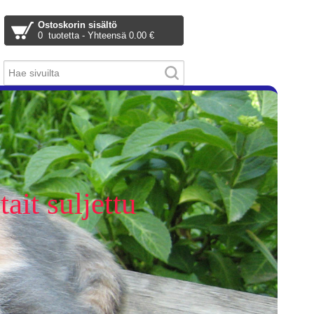
Ostoskorin sisältö
0 tuotetta - Yhteensä 0.00 €
ait suljettu