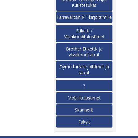
Kutistesukat
Tarravalitsin PT-kirjoittimille
Etiketti /
Viivakooditulostimet
Brother Etiketti- ja
viivakooditarrat
Dymo tarrakirjoittimet ja
tarrat
?
Mobiilitulostimet
Skannerit
Faksit