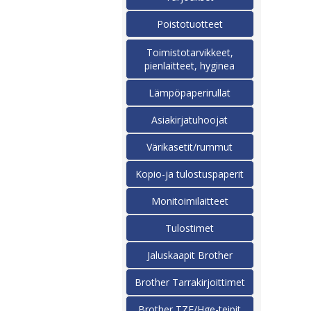
Poistotuotteet
Toimistotarvikkeet,
pienlaitteet, hyginea
Lämpöpaperirullat
Asiakirjatuhoojat
Värikasetit/rummut
Kopio-ja tulostuspaperit
Monitoimilaitteet
Tulostimet
Jaluskaapit Brother
Brother Tarrakirjoittimet
Brother TZE/Hge-teipit