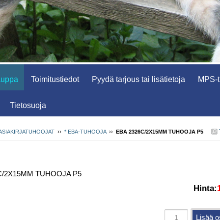
auppa
Toimitustiedot
Pyydä tarjous tai lisätietoja
MPS-tu
Tietosuoja
ASIAKIRJATUHOOJAT
››
* EBA-TUHOOJA
››
EBA 2326C/2X15MM TUHOOJA P5
C/2X15MM TUHOOJA P5
Hinta: