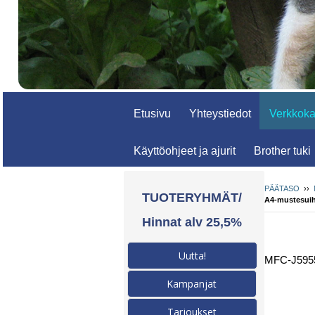
Etusivu
Yhteystiedot
Verkkok
Käyttöohjeet ja ajurit
Brother tuki
PÄÄTASO
››
TUOTERYHMÄT/
A4-mustesuihk
Hinnat alv 25,5%
Uutta!
MFC-J5955D
Kampanjat
Tarjoukset