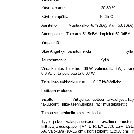
Käyttökosteus 20-80 %
Käyttölämpötila 10-35°C
Ääniteho Mustavalko: 6.79B(A). Väri: 6.81B(A)
Äänenpaine Tulostus 51.5dBA, kopiointi 52.0dBA
Ympäristö
Blue Angel -ympäristömerkki Kyllä
Joutsenmerkki Kyllä
Virrankulutus Tulostus - 36 W, valmiustila 6 W, virran
0,9 W, virta pois päältä 0,03 W
Tavallinen sähkönkulutus 0,17 kWh/viikko
Laitteen mukana
Sisältö Virtajohto, tuotteen turvaohjeet, käy
takuukortti, pika-asennusopas, 427 mustekasettit
Tulostusmateriaalin tekniset tiedot
Tyypit ja koot Vakiopaperikasetti: Tavallinen, mustes
kiiltävä ja uusiopaperi | A4, LTR, EXE, A3, LGR, LGL,
A6, valokuva (10x15 cm), kortistokortti (13x20 cm), 