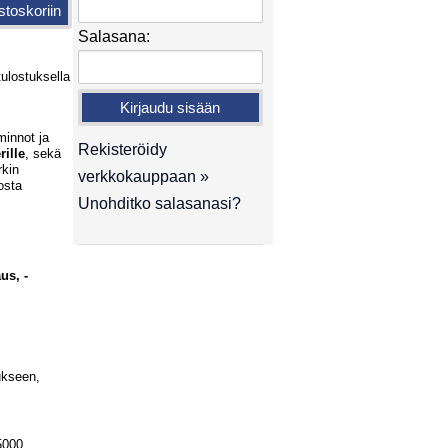
Salasana:
ulostuksella
innot ja
Rekisteröidy
ille
, sekä
rkin
verkkokauppaan »
osta
Unohditko salasanasi?
us, -
ukseen,
5000