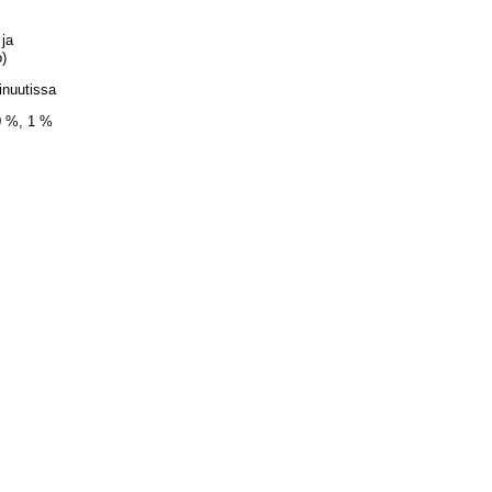
ja
)
uutissa
%, 1 %