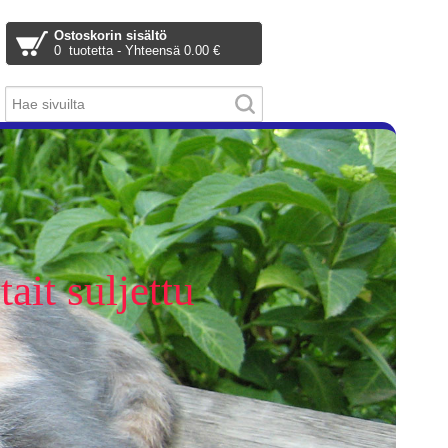
Ostoskorin sisältö
0 tuotetta - Yhteensä 0.00 €
ait suljettu