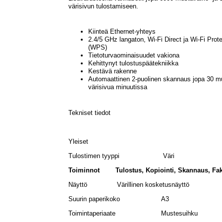
värisivun tulostamiseen.
Kiinteä Ethernet-yhteys
2.4/5 GHz langaton, Wi-Fi Direct ja Wi-Fi Prot
(WPS)
Tietoturvaominaisuudet vakiona
Kehittynyt tulostuspäätekniikka
Kestävä rakenne
Automaattinen 2-puolinen skannaus jopa 30 mu
värisivua minuutissa
Tekniset tiedot
Yleiset
Tulostimen tyyppi Väri
Toiminnot Tulostus, Kopiointi, Skannaus, Fak
Näyttö Värillinen kosketusnäyttö
Suurin paperikoko A3
Toimintaperiaate Mustesuihku