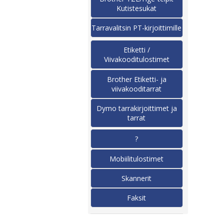
Kutistesukat
Tarravalitsin PT-kirjoittimille
Etiketti /
Viivakooditulostimet
Brother Etiketti- ja
viivakooditarrat
Dymo tarrakirjoittimet ja
tarrat
?
Mobiilitulostimet
Skannerit
Faksit