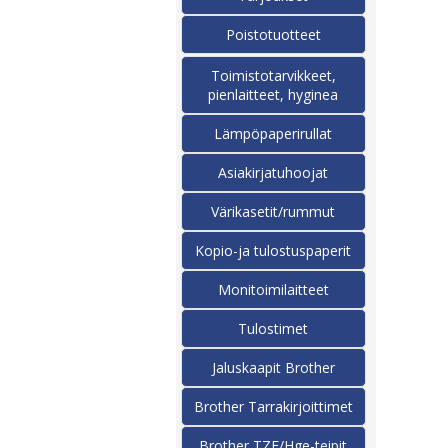
Poistotuotteet
Toimistotarvikkeet,
pienlaitteet, hyginea
Lämpöpaperirullat
Asiakirjatuhoojat
Värikasetit/rummut
Kopio-ja tulostuspaperit
Monitoimilaitteet
Tulostimet
Jaluskaapit Brother
Brother Tarrakirjoittimet
Brother TZE/Hge-teipit