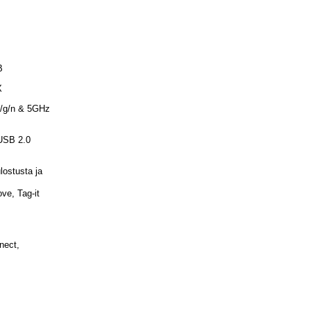
B
X
/g/n & 5GHz
SB 2.0
stusta ja
ve, Tag-it
ect,