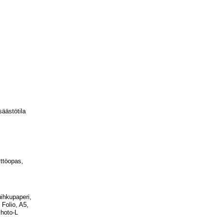
säästötila
ttöopas,
uihkupaperi,
 Folio, A5,
Photo-L