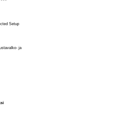
ected Setup
stavalko- ja
si