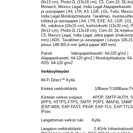
(9x13 cm), Photo-2L (13x18 cm), C5, Com-10, DL-kirj
Monarch, Mexico Legal, India Legal.Alapaperikasetti: 
ja uusiopaperi | A4, LTR, A3, LGR, LGL, Folio, Mexico
India Legal.Monikäyttöalusta: Tavallinen, mustesuihk
kiiltävä ja uusiopaperi | A4, LTR, EXE, A3, LGR, LGL,
A6, valokuva (10x15 cm), kortistokortti (13x20 cm), 
(9x13 cm), Photo-2L (13x18 cm), Com-10, DL-kirjekuo
C5, Mexico Legal, India Legal, pitkä paperi (maksimi
mm) | ADS: Tavallinen ja uusiopaperi | Leveys 105-2
pituus 148-355,6 mm (pitkä paperi 900 mm).
Painot Vakiopaperikasetti: 64-220 g/m2 |
Alapaperikasetti: 64-120 g/m2 | Monikäyttöalusta: 64
ADS: 64-120 g/m2
Verkkoyhteydet
Wi-Fi Direct™ Kyllä
Kiinteä verkkoliitäntä 10Base-T/100Base-T
Kiinteän verkon suojaus APOP, SMTP-AUTH, S
(IPPS, HTTPS,FTPS, SMTP, POP3, IMAP4), SNMP 
(EAP-MD5, EAP-FAST, PEAP, EAP-TLS, EAP-TTLS),
IPsec
Langattoman verkon tuki Kyllä
Langaton verkkoliitäntä 2.4GHz Infrastruktuuri