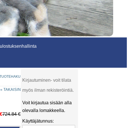
lostuksenhallinta
TUOTEHAKU
Kirjautuminen- voit tilata
« TAKAISIN
myös ilman rekisteröintiä.
Voit kirjautua sisään alla
olevalla lomakkeella.
€
724.84 €
Käyttäjätunnus: