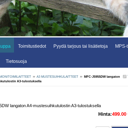
auppa
Toimitustiedot
Pyydä tarjous tai lisätietoja
MPS-tu
Tietosuoja
MONITOIMILAITTEET
››
A3 MUSTESUIHKULAITTEET
››
MFC-J5955DW langaton
utulostin A3-tulostuksella
W langaton A4-mustesuihkutulostin A3-tulostuksella
Hinta:
499.00 