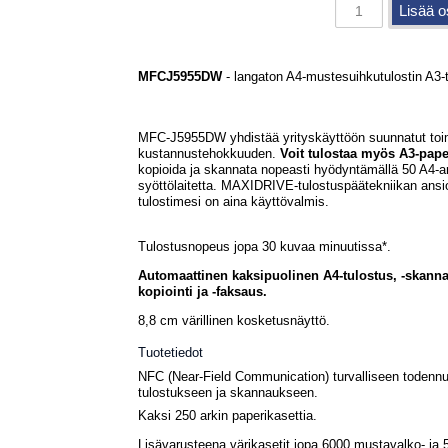
MFCJ5955DW
- langaton A4-mustesuihkutulostin A3-t
MFC-J5955DW yhdistää yrityskäyttöön suunnatut toim
kustannustehokkuuden.
Voit tulostaa myös A3-paper
kopioida ja skannata nopeasti hyödyntämällä 50 A4-a
syöttölaitetta. MAXIDRIVE-tulostuspäätekniikan ansi
tulostimesi on aina käyttövalmis.
Tulostusnopeus jopa 30 kuvaa minuutissa*.
Automaattinen kaksipuolinen A4-tulostus, -skanna
kopiointi ja -faksaus.
8,8 cm värillinen kosketusnäyttö.
Tuotetiedot
NFC (Near-Field Communication) turvalliseen todenn
tulostukseen ja skannaukseen.
Kaksi 250 arkin paperikasettia.
Lisävarusteena värikasetit jopa 6000 mustavalko- ja 