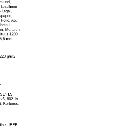
ekuori,
Tavallinen
 Legal,
upaperi,
 Folio, A5,
Photo-L
ri, Monarch,
pituus 1200
15,5 mm,
-220 g/m2 |
X
SL/TLS
v3, 802.1x
 Kerberos,
tila： IEEE