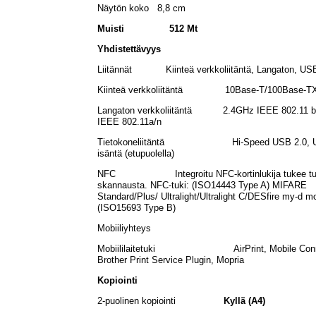
Näytön koko 8,8 cm
Muisti 512 Mt
Yhdistettävyys
Liitännät Kiinteä verkkoliitäntä, Langaton, US
Kiinteä verkkoliitäntä 10Base-T/100Base-T
Langaton verkkoliitäntä 2.4GHz IEEE 802.11 b
IEEE 802.11a/n
Tietokoneliitäntä Hi-Speed USB 2.0, U
isäntä (etupuolella)
NFC Integroitu NFC-kortinlukija tukee tulo
skannausta. NFC-tuki: (ISO14443 Type A) MIFARE
Standard/Plus/ Ultralight/Ultralight C/DESfire my-d mo
(ISO15693 Type B)
Mobiiliyhteys
Mobiililaitetuki AirPrint, Mobile Conn
Brother Print Service Plugin, Mopria
Kopiointi
2-puolinen kopiointi
Kyllä (A4)