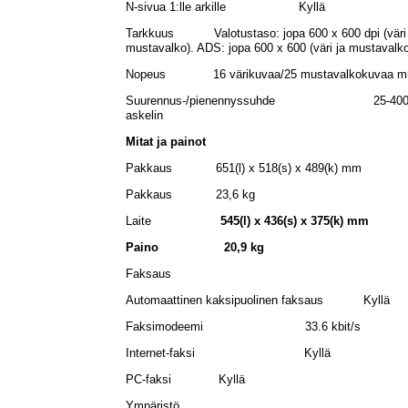
N-sivua 1:lle arkille Kyllä
Tarkkuus Valotustaso: jopa 600 x 600 dpi (väri 
mustavalko). ADS: jopa 600 x 600 (väri ja mustavalko
Nopeus 16 värikuvaa/25 mustavalkokuvaa min
Suurennus-/pienennyssuhde 25-400 
askelin
Mitat ja painot
Pakkaus 651(l) x 518(s) x 489(k) mm
Pakkaus 23,6 kg
Laite
545(l) x 436(s) x 375(k) mm
Paino 20,9 kg
Faksaus
Automaattinen kaksipuolinen faksaus Kyllä
Faksimodeemi 33.6 kbit/s
Internet-faksi Kyllä
PC-faksi Kyllä
Ympäristö