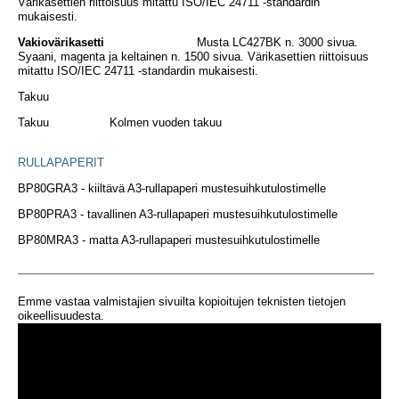
Värikasettien riittoisuus mitattu ISO/IEC 24711 -standardin
mukaisesti.
Vakiovärikasetti
Musta LC427BK n. 3000 sivua.
Syaani, magenta ja keltainen n. 1500 sivua. Värikasettien riittoisuus
mitattu ISO/IEC 24711 -standardin mukaisesti.
Takuu
Takuu Kolmen vuoden takuu
RULLAPAPERIT
BP80GRA3 - kiiltävä A3-rullapaperi mustesuihkutulostimelle
BP80PRA3 - tavallinen A3-rullapaperi mustesuihkutulostimelle
BP80MRA3 - matta A3-rullapaperi mustesuihkutulostimelle
Emme vastaa valmistajien sivuilta kopioitujen teknisten tietojen
oikeellisuudesta.