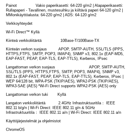
Painot Vakio paperikasetti: 64-220 g/m2 | Alapaperikasetti:
Rullapaperi - Tavallinen, mustesuihku ja kiiltävä paperi 64-120 g/m2 |
MMonikäyttöalusta: 64-220 g/m2 | ADS: 64-120 g/m2
Verkkoyhteydet
Wi-Fi Direct™ Kyllä
Kiinteä verkkoliitäntä 10Base-T/100Base-TX
Kiinteän verkon suojaus APOP, SMTP-AUTH, SSL/TLS (IPPS,
HTTPS,FTPS, SMTP, POP3, IMAP4), SNMP v3, 802.1x (EAP-MD5,
EAP-FAST, PEAP, EAP-TLS, EAP-TTLS), Kerberos, IPsec
Langattoman verkon suojaus APOP, SMTP-AUTH,
SSL/TLS (IPPS, HTTPS,FTPS, SMTP, POP3, IMAP4), SNMP v3,
802.1x (EAP-FAST, PEAP, EAP-TLS, EAP-TTLS), Kerberos, IPsec |
WEP 64/128 bit, WPA-PSK (TKIP/AES), WPA2-PSK (TKIP/AES),
WPA3-SAE (AES) *Wi-Fi Direct supports WPA2-PSK (AES) only
Langattoman verkon tuki Kyllä
Langaton verkkoliitäntä 2.4GHz Infrastruktuuritila： IEEE
802.11 b/g/n | Wi-Fi Direct: IEEE 802.11 g/n & 5GHz
Infrastruktuuritila： IEEE 802.11 a/n | Wi-Fi Direct: IEEE 802.11 a/n
Käyttöjärjestelmät ja ohjelmistot
ChromeOS