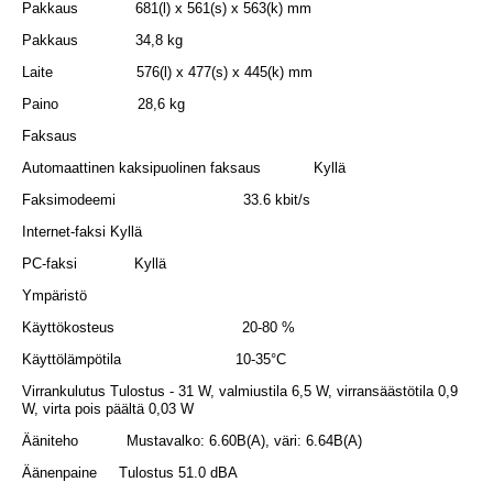
Pakkaus 681(l) x 561(s) x 563(k) mm
Pakkaus 34,8 kg
Laite 576(l) x 477(s) x 445(k) mm
Paino 28,6 kg
Faksaus
Automaattinen kaksipuolinen faksaus Kyllä
Faksimodeemi 33.6 kbit/s
Internet-faksi Kyllä
PC-faksi Kyllä
Ympäristö
Käyttökosteus 20-80 %
Käyttölämpötila 10-35°C
Virrankulutus Tulostus - 31 W, valmiustila 6,5 W, virransäästötila 0,9
W, virta pois päältä 0,03 W
Ääniteho Mustavalko: 6.60B(A), väri: 6.64B(A)
Äänenpaine Tulostus 51.0 dBA