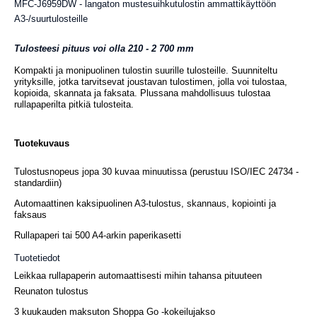
MFC-J6959DW - langaton mustesuihkutulostin ammattikäyttöön
A3-/suurtulosteille
Tulosteesi pituus voi olla 210 - 2 700 mm
Kompakti ja monipuolinen tulostin suurille tulosteille. Suunniteltu
yrityksille, jotka tarvitsevat joustavan tulostimen, jolla voi tulostaa,
kopioida, skannata ja faksata. Plussana mahdollisuus tulostaa
rullapaperilta pitkiä tulosteita.
Tuotekuvaus
Tulostusnopeus jopa 30 kuvaa minuutissa (perustuu ISO/IEC 24734 -
standardiin)
Automaattinen kaksipuolinen A3-tulostus, skannaus, kopiointi ja
faksaus
Rullapaperi tai 500 A4-arkin paperikasetti
Tuotetiedot
Leikkaa rullapaperin automaattisesti mihin tahansa pituuteen
Reunaton tulostus
3 kuukauden maksuton Shoppa Go -kokeilujakso