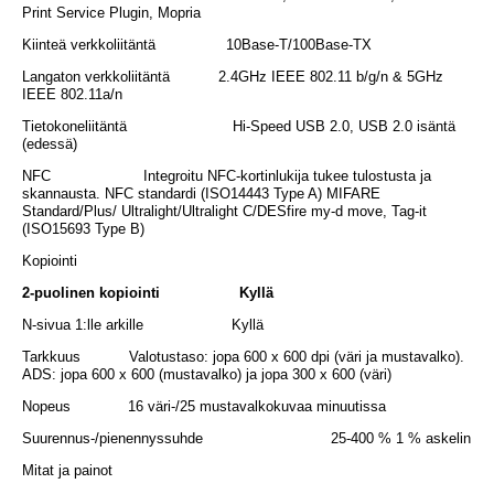
Print Service Plugin, Mopria
Kiinteä verkkoliitäntä 10Base-T/100Base-TX
Langaton verkkoliitäntä 2.4GHz IEEE 802.11 b/g/n & 5GHz
IEEE 802.11a/n
Tietokoneliitäntä Hi-Speed USB 2.0, USB 2.0 isäntä
(edessä)
NFC Integroitu NFC-kortinlukija tukee tulostusta ja
skannausta. NFC standardi (ISO14443 Type A) MIFARE
Standard/Plus/ Ultralight/Ultralight C/DESfire my-d move, Tag-it
(ISO15693 Type B)
Kopiointi
2-puolinen kopiointi Kyllä
N-sivua 1:lle arkille Kyllä
Tarkkuus Valotustaso: jopa 600 x 600 dpi (väri ja mustavalko).
ADS: jopa 600 x 600 (mustavalko) ja jopa 300 x 600 (väri)
Nopeus 16 väri-/25 mustavalkokuvaa minuutissa
Suurennus-/pienennyssuhde 25-400 % 1 % askelin
Mitat ja painot