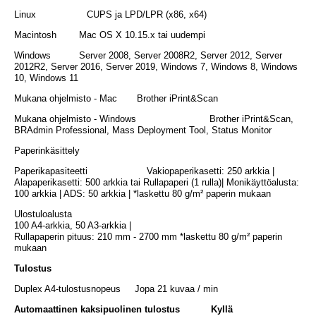
Linux CUPS ja LPD/LPR (x86, x64)
Macintosh Mac OS X 10.15.x tai uudempi
Windows Server 2008, Server 2008R2, Server 2012, Server
2012R2, Server 2016, Server 2019, Windows 7, Windows 8, Windows
10, Windows 11
Mukana ohjelmisto - Mac Brother iPrint&Scan
Mukana ohjelmisto - Windows Brother iPrint&Scan,
BRAdmin Professional, Mass Deployment Tool, Status Monitor
Paperinkäsittely
Paperikapasiteetti Vakiopaperikasetti: 250 arkkia |
Alapaperikasetti: 500 arkkia tai Rullapaperi (1 rulla)| Monikäyttöalusta:
100 arkkia | ADS: 50 arkkia | *laskettu 80 g/m² paperin mukaan
Ulostuloalusta
100 A4-arkkia, 50 A3-arkkia |
Rullapaperin pituus: 210 mm - 2700 mm *laskettu 80 g/m² paperin
mukaan
Tulostus
Duplex A4-tulostusnopeus Jopa 21 kuvaa / min
Automaattinen kaksipuolinen tulostus Kyllä