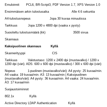
Emuloinnit PCL6, BR-Script3, PDF Version 1.7, XPS Version 1.0
Ensimmäisen arkin tulostusaika Alle 4.6 sekuntia
A4-tulostusnopeus Jopa 30 kuvaa minuutissa
Tarkkuus Jopa 1200 x 4800 dpi (vaaka x pysty)
Suositeltu tulostusmäärä (kk) 3500 sivua
Skannaus
Kaksipuolinen skannaus Kyllä
Skannerityyppi CIS
Tarkkuus Valotustaso: 1200 x 2400 dpi (mustavalko) / 1200 x
1200 dpi (väri). ADS: 600 x 600 dpi (mustavalko) / 300 x 600 dpi (väri)
Nopeus 1-puolinen (mustavalko/väri): A4 pysty: 25 kuvaa/min.
A4 vaaka: 19 kuvaa/min. A3: 13 kuvaa/min | Kaksipuolinen
(mustavalko/väri): A4 pysty: 36 kuvaa/min. A4 vaaka: 24 kuvaa/min.
A3: 17 kuvaa/min
Suojaustoiminnot
802.1x Kyllä
Active Directory LDAP Authentication Kyllä