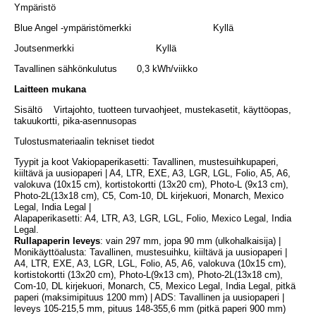
Ympäristö
Blue Angel -ympäristömerkki Kyllä
Joutsenmerkki Kyllä
Tavallinen sähkönkulutus 0,3 kWh/viikko
Laitteen mukana
Sisältö Virtajohto, tuotteen turvaohjeet, mustekasetit, käyttöopas,
takuukortti, pika-asennusopas
Tulostusmateriaalin tekniset tiedot
Tyypit ja koot Vakiopaperikasetti: Tavallinen, mustesuihkupaperi,
kiiltävä ja uusiopaperi | A4, LTR, EXE, A3, LGR, LGL, Folio, A5, A6,
valokuva (10x15 cm), kortistokortti (13x20 cm), Photo-L (9x13 cm),
Photo-2L(13x18 cm), C5, Com-10, DL kirjekuori, Monarch, Mexico
Legal, India Legal |
Alapaperikasetti: A4, LTR, A3, LGR, LGL, Folio, Mexico Legal, India
Legal.
Rullapaperin leveys
: vain 297 mm, jopa 90 mm (ulkohalkaisija) |
Monikäyttöalusta: Tavallinen, mustesuihku, kiiltävä ja uusiopaperi |
A4, LTR, EXE, A3, LGR, LGL, Folio, A5, A6, valokuva (10x15 cm),
kortistokortti (13x20 cm), Photo-L(9x13 cm), Photo-2L(13x18 cm),
Com-10, DL kirjekuori, Monarch, C5, Mexico Legal, India Legal, pitkä
paperi (maksimipituus 1200 mm) | ADS: Tavallinen ja uusiopaperi |
leveys 105-215,5 mm, pituus 148-355,6 mm (pitkä paperi 900 mm)