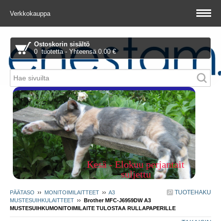
Verkkokauppa
Ostoskorin sisältö
0 tuotetta - Yhteensä 0.00 €
Piitie 1 A, 01510 Vantaa
Kesä - Elokuu perjantait
suljettu
TUOTEHAKU
PÄÄTASO
››
MONITOIMILAITTEET
››
A3
MUSTESUIHKULAITTEET
››
Brother MFC-J6959DW A3
MUSTESUIHKUMONITOIMILAITE TULOSTAA RULLAPAPERILLE