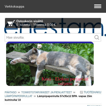
Verkkokauppa
Ostoskorin sisältö
0 tuotetta - Yhteensä 0.00 €
Piitie 1 A, 01510 Vantaa
Kesä - Elokuu perjantait
suljettu
TUOTEHAKU
PÄÄTASO
››
TOIMISTOTARVIKKEET JA PIENLAITTEET
››
LÄMPÖPAPERIRULLAT
››
Lämpöpaperirulla 57x35x12 BPA -vapaa 15m
kuittirulla/ 10