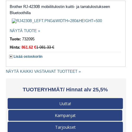
Brother RJ-4230B mobiilitulostin kuitti- ja tarratulostukseen
Bluetoothilla
NÄYTÄ TUOTE »
Tuote:
732095
Hinta:
861.62 €
1 081.33 €
Lisää ostoskoriin
NÄYTÄ KAIKKI VASTAAVAT TUOTTEET »
TUOTERYHMÄT/ Hinnat alv 25,5%
Uutta!
Kampanjat
Tarjoukset