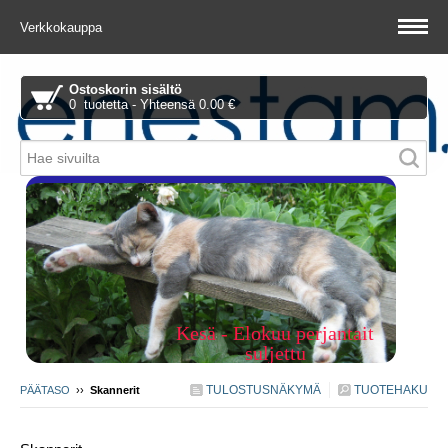
Verkkokauppa
Ostoskorin sisältö
0 tuotetta - Yhteensä 0.00 €
Piitie 1 A, 01510 Vantaa
Kesä - Elokuu perjantait
suljettu
TULOSTUSNÄKYMÄ
TUOTEHAKU
PÄÄTASO
››
Skannerit