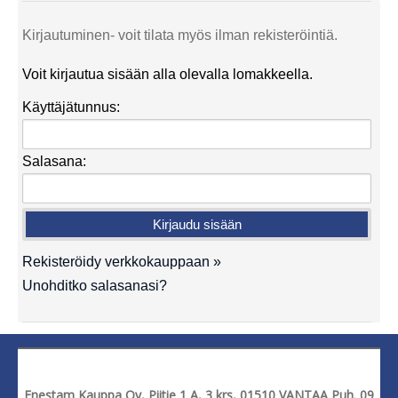
Kirjautuminen- voit tilata myös ilman rekisteröintiä.
Voit kirjautua sisään alla olevalla lomakkeella.
Käyttäjätunnus:
Salasana:
Rekisteröidy verkkokauppaan »
Unohditko salasanasi?
Enestam Kauppa Oy, Piitie 1 A, 3 krs, 01510 VANTAA Puh. 09