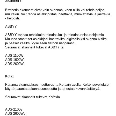
Skannerit
Brotherin skannerit eivät vain skannaa, vaan niillä voi tehdä paljon
muutakin. Voit tehdä asiakirjoistasi haettavia, muokattavia ja jaettavia
- helposti.
ABBYY
ABBYY tarjoaa tehokkaita tekstinluku- ja tekstintunnistusohjelmia.
Muunna staattiset asiakirjasi haettaviksi digitaalisiksi skannauksiksi
ja pääset käsiksi kyseiseen tietoon näppärästi.
Seuraavat skannerit tukevat ABBYY:tä
ADS-1100W
ADS-1600W
ADS-2600W
Kofax
Paranna skannauksesi tuottavuutta Kofaxin avulla. Kofax-sovelluksen
käyttö parantaa skannausnopeutta ja tehostaa kuvankäsittelyä.
Seuraavat skannerit tukevat Kofaxia
ADS-2100e
ADS-2600We