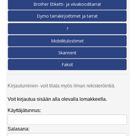
Brother Etiketti- ja viivakooditarrat
Dymo tarrakirjoittimet ja tarrat
?
Mobiilitulostimet
Skannerit
Faksit
Kirjautuminen- voit tilata myös ilman rekisteröintiä.
Voit kirjautua sisään alla olevalla lomakkeella.
Käyttäjätunnus:
Salasana: