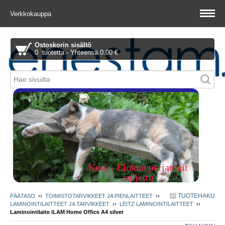
Verkkokauppa
Ostoskorin sisältö
0 tuotetta - Yhteensä 0.00 €
Piitie 1 A, 01510 Vantaa
Kesä - Elokuu perjantait
suljettu
TUOTEHAKU
PÄÄTASO
››
TOIMISTOTARVIKKEET JA PIENLAITTEET
››
LAMINOINTILAITTEET JA TARVIKKEET
››
LEITZ LAMINOINTILAITTEET
››
Laminointilaite iLAM Home Office A4 silver