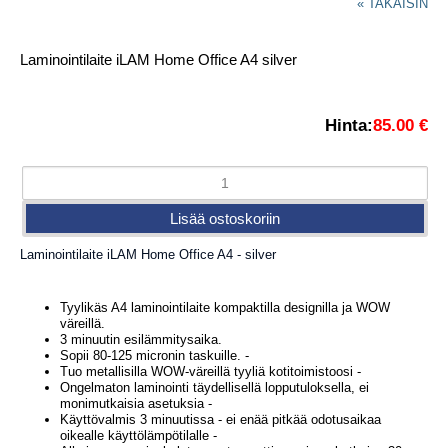
« TAKAISIN
Laminointilaite iLAM Home Office A4 silver
Hinta:
85.00 €
Laminointilaite iLAM Home Office A4 - silver
Tyylikäs A4 laminointilaite kompaktilla designilla ja WOW
väreillä.
3 minuutin esilämmitysaika.
Sopii 80-125 micronin taskuille. -
Tuo metallisilla WOW-väreillä tyyliä kotitoimistoosi -
Ongelmaton laminointi täydellisellä lopputuloksella, ei
monimutkaisia asetuksia -
Käyttövalmis 3 minuutissa - ei enää pitkää odotusaikaa
oikealle käyttölämpötilalle -