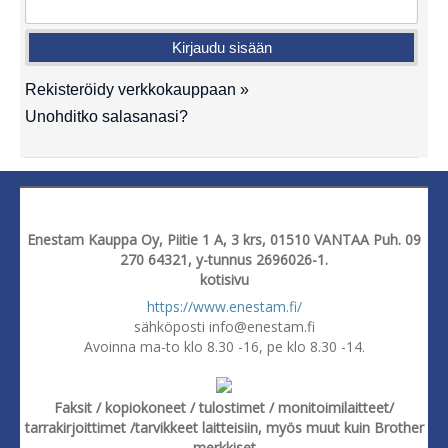
Rekisteröidy verkkokauppaan »
Unohditko salasanasi?
Enestam Kauppa Oy, Piitie 1 A, 3 krs, 01510 VANTAA Puh. 09
270 64321, y-tunnus 2696026-1.
kotisivu
https://www.enestam.fi/
sähköposti info@enestam.fi
Avoinna ma-to klo 8.30 -16, pe klo 8.30 -14.
Faksit / kopiokoneet / tulostimet / monitoimilaitteet/
tarrakirjoittimet /tarvikkeet laitteisiin, myös muut kuin Brother
merkkiset