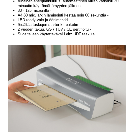
Alhainen energiankulutus, automaattinen virran katkaisu 30
minuutin käyttämättömyyden jälkeen -
80 - 125 micronille -
A4 80 mic. arkin laminointi kestää noin 60 sekunttia -
LED ready-valo ja äänimerkki -
Sisältää taskujen starter kit-paketin -
2 vuoden takuu, GS / TUV / CE sertifioitu -
Suositellaan käytettäväksi Leitz UDT taskuja