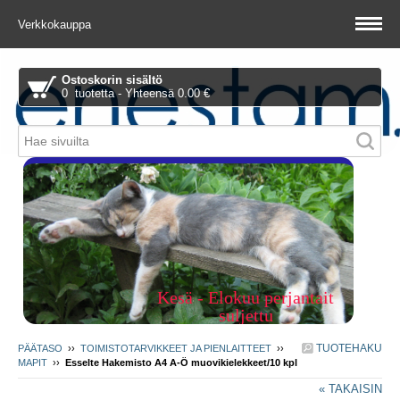
Verkkokauppa
Ostoskorin sisältö
0 tuotetta - Yhteensä 0.00 €
Piitie 1 A, 01510 Vantaa
Kesä - Elokuu perjantait
suljettu
TUOTEHAKU
PÄÄTASO
››
TOIMISTOTARVIKKEET JA PIENLAITTEET
››
MAPIT
››
Esselte Hakemisto A4 A-Ö muovikielekkeet/10 kpl
« TAKAISIN