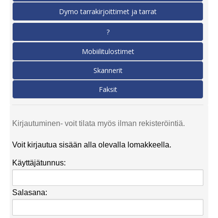
Dymo tarrakirjoittimet ja tarrat
?
Mobiilitulostimet
Skannerit
Faksit
Kirjautuminen- voit tilata myös ilman rekisteröintiä.
Voit kirjautua sisään alla olevalla lomakkeella.
Käyttäjätunnus:
Salasana: