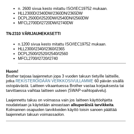
n. 2600 sivua kesto mitattu ISO/IEC19752 mukaan.
HLL2300D/2340DW/2360DN/2365DW
DCPL2500D/l2520DW/l2540DN/l2560DW
MFCL2700D/l2720DW/l2740DW
TN-2310 VÄRIJAUHEKASETTI
n.1200 sivua kesto mitattu ISO/IEC19752 mukaan.
HLL2300/l2340/l2360/l2365
DCPL2500/l2520/l2540/l2560
MFCL2700/l2720/l2740
Huom!
Brother tarjoaa laajennetun jopa 3 vuoden takuun tietyille laitteille,
jotka
REKISTERÖIDÄÄN VERKKOSIVULLAMME
60 päivän sisällä
ostopäivästä. Laitteen vikaantuessa Brother vastaa korjauksesta tai
tarvittaessa vaihtaa laitteen uuteen (SWAP-vaihtopalvelu).
Laajennettu takuu on voimassa vain jos laitteen käyttöohjetta
noudatetaan ja käytetään ainoastaan
alkuperäisiä tarvikkeita
.
Kolmannen osapuolen tarvikkeiden käyttö toisin sanoen päättää
laajennetun takuun voimassaolon.