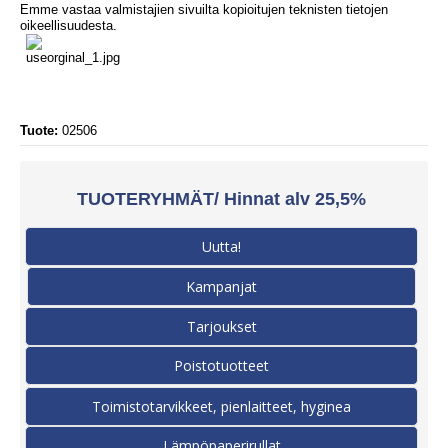
Emme vastaa valmistajien sivuilta kopioitujen teknisten tietojen
oikeellisuudesta.
Tuote:
02506
TUOTERYHMÄT/ Hinnat alv 25,5%
Uutta!
Kampanjat
Tarjoukset
Poistotuotteet
Toimistotarvikkeet, pienlaitteet, hyginea
Lämpöpaperirullat