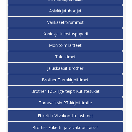
Asiakirjatuhoojat
Värikasetit/rummut
Kopio-ja tulostuspaperit
Monitoimilaitteet
Tulostimet
Jaluskaapit Brother
Brother Tarrakirjoittimet
Brother TZE/Hge-teipit Kutistesukat
Tarravalitsin PT-kirjoittimille
Etiketti / Viivakooditulostimet
Brother Etiketti- ja viivakooditarrat