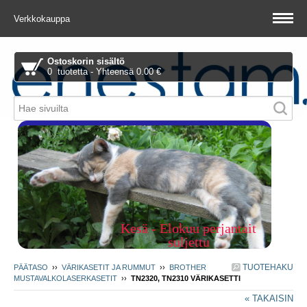
Verkkokauppa
Ostoskorin sisältö
0 tuotetta - Yhteensä 0.00 €
Piitie 1 A, 01510 Vantaa
Kesä - Elokuu perjantait
suljettu
TUOTEHAKU
PÄÄTASO
››
VÄRIKASETIT JA RUMMUT
››
BROTHER
MUSTAVALKOLASERKASETIT
››
TN2320, TN2310 VÄRIKASETTI
« TAKAISIN