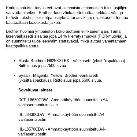
Korkealaatuiset tarvikkeet ovat olennaisia erinomaisen tulostusjäljen
saavuttamiseksi. Brother -laservärikasetti tuottaa kirkkaat värit ja
terävän tekstin. Tulostitpa esityksiä tai asiakirjoja, värikasetti tuottaa
kauttaaltaan laadukasta jälkeä.
Brother huomioi ympäristön koko tuotteen elinkaaren ajan. Tämä
laservärikasetti sisältää jopa 14 % kierrätysmuovia (PCR‑muovia) ja
on suunniteltu uudelleenvalmistettavaksi, mikä auttaa vähentämään
kaatopaikkajätettä.
Musta Brother TN625XXLBK - värikasetti (yksittäispakkaus).
Riittoisuus jopa 7500 sivua.
Syaani, Magenta, Yellow Brother -värikasetti
(yksittäispakkaus). Riittoisuus jopa 6500 sivua.
Soveltuvat laitteet
DCP-L8630CDW - Ammattikäyttöön suunniteltu A4-
värilasermonitoimilaite
HL-L8430CDW - Ammattikäyttöön suunniteltu A4-
värilasertulostin
HL-L8570CDW - Ammattikäyttöön suunniteltu A4-
värilasertulostin