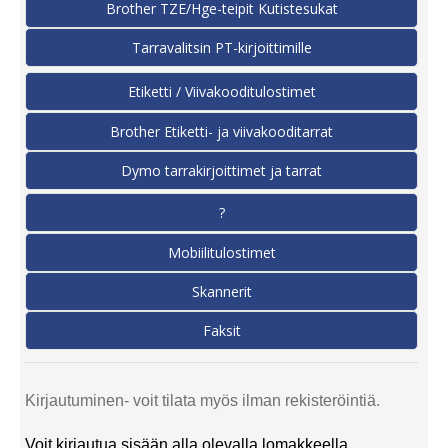
Brother TZE/Hge-teipit Kutistesukat
Tarravalitsin PT-kirjoittimille
Etiketti / Viivakooditulostimet
Brother Etiketti- ja viivakooditarrat
Dymo tarrakirjoittimet ja tarrat
?
Mobiilitulostimet
Skannerit
Faksit
Kirjautuminen- voit tilata myös ilman rekisteröintiä.
Voit kirjautua sisään alla olevalla lomakkeella.