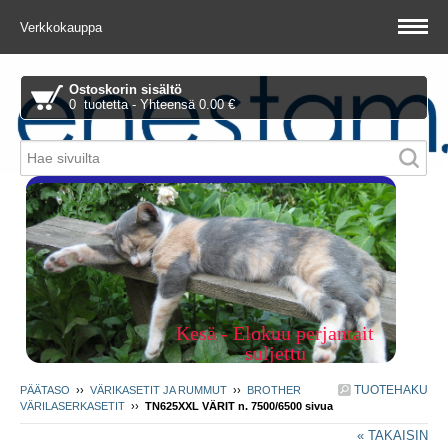
Verkkokauppa
Ostoskorin sisältö
0 tuotetta - Yhteensä 0.00 €
Piitie 1 A, 01510 Vantaa
Kesä - Elokuu perjantait
suljettu
TUOTEHAKU
PÄÄTASO
››
VÄRIKASETIT JA RUMMUT
››
BROTHER
VÄRILASERKASETIT
››
TN625XXL VÄRIT n. 7500/6500 sivua
« TAKAISIN