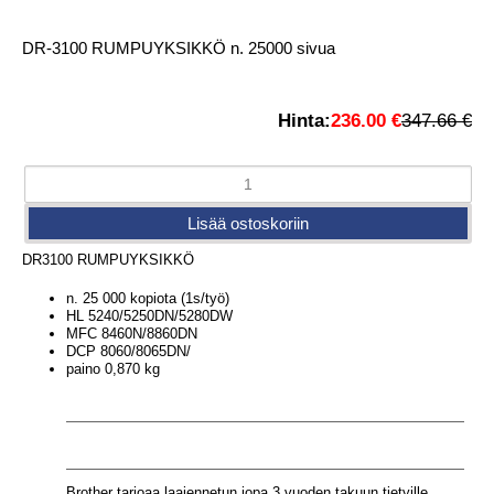
DR-3100 RUMPUYKSIKKÖ n. 25000 sivua
Hinta:
236.00 €
347.66 €
DR3100 RUMPUYKSIKKÖ
n. 25 000 kopiota (1s/työ)
HL 5240/5250DN/5280DW
MFC 8460N/8860DN
DCP 8060/8065DN/
paino 0,870 kg
Brother tarjoaa laajennetun jopa 3 vuoden takuun tietyille