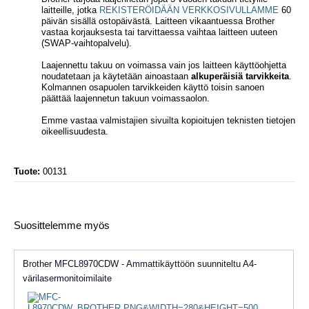
laitteille, jotka
REKISTERÖIDÄÄN VERKKOSIVULLAMME
60
päivän sisällä ostopäivästä. Laitteen vikaantuessa Brother
vastaa korjauksesta tai tarvittaessa vaihtaa laitteen uuteen
(SWAP-vaihtopalvelu).
Laajennettu takuu on voimassa vain jos laitteen käyttöohjetta
noudatetaan ja käytetään ainoastaan
alkuperäisiä tarvikkeita
.
Kolmannen osapuolen tarvikkeiden käyttö toisin sanoen
päättää laajennetun takuun voimassaolon.
Emme vastaa valmistajien sivuilta kopioitujen teknisten tietojen
oikeellisuudesta.
Tuote:
00131
Suosittelemme myös
Brother MFCL8970CDW - Ammattikäyttöön suunniteltu A4-
värilasermonitoimilaite