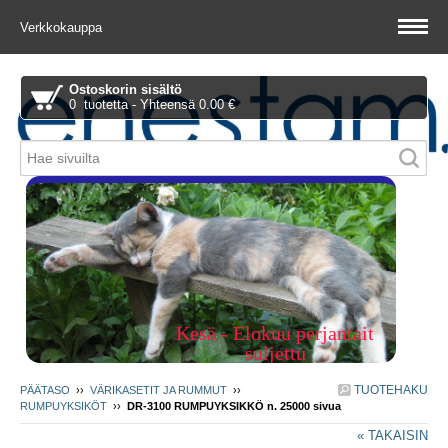
Verkkokauppa
Ostoskorin sisältö
0 tuotetta - Yhteensä 0.00 €
Piitie 1 A, 01510 Vantaa
Kesä - Elokuu perjantait
suljettu
TUOTEHAKU
PÄÄTASO
››
VÄRIKASETIT JA RUMMUT
››
RUMPUYKSIKÖT
››
DR-3100 RUMPUYKSIKKÖ n. 25000 sivua
« TAKAISIN