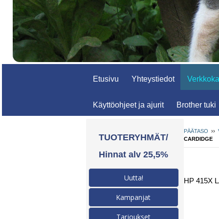
Etusivu
Yhteystiedot
Verkkok
Käyttöohjeet ja ajurit
Brother tuki
PÄÄTASO
››
TUOTERYHMÄT/
CARDIDGE
Hinnat alv 25,5%
Uutta!
HP 415X 
Kampanjat
Tarjoukset