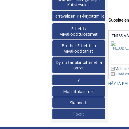
Kutistesukat
Tarravalitsin PT-kirjoittimille
Suosittel
Etiketti /
Viivakooditulostimet
TN135 VÄ
Brother Etiketti- ja
viivakooditarrat
Dymo tarrakirjoittimet ja
tarrat
Vaihtoe
Lisää os
?
NÄYTÄ KAI
Mobiilitulostimet
Skannerit
Faksit