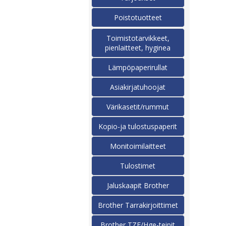
Poistotuotteet
Toimistotarvikkeet,
pienlaitteet, hyginea
Lämpöpaperirullat
Asiakirjatuhoojat
Värikasetit/rummut
Kopio-ja tulostuspaperit
Monitoimilaitteet
Tulostimet
Jaluskaapit Brother
Brother Tarrakirjoittimet
Brother TZE/Hge-teipit