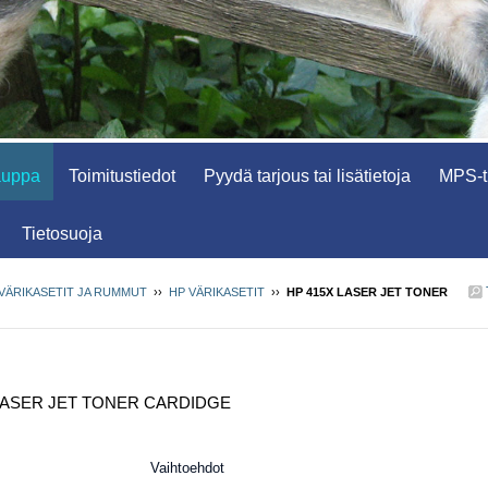
auppa
Toimitustiedot
Pyydä tarjous tai lisätietoja
MPS-tu
Tietosuoja
VÄRIKASETIT JA RUMMUT
››
HP VÄRIKASETIT
››
HP 415X LASER JET TONER
LASER JET TONER CARDIDGE
Vaihtoehdot