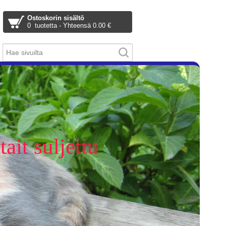
Ostoskorin sisältö
0 tuotetta - Yhteensä 0.00 €
ait suljettu