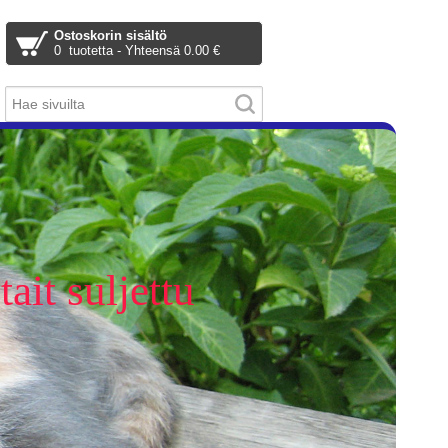
Ostoskorin sisältö
0 tuotetta - Yhteensä 0.00 €
ait suljettu