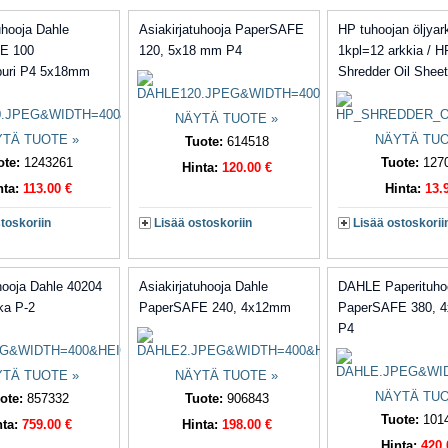
uhooja Dahle
Asiakirjatuhooja PaperSAFE
HP tuhoojan öljyar
E 100
120, 5x18 mm P4
1kpl=12 arkkia / H
ppuri P4 5x18mm
Shredder Oil Sheet
NÄYTÄ TUOTE »
TÄ TUOTE »
NÄYTÄ TUO
Tuote:
614518
ote:
1243261
Tuote:
127
Hinta:
120.00 €
nta:
113.00 €
Hinta:
13.
toskoriin
Lisää ostoskoriin
Lisää ostoskorii
hooja Dahle 40204
Asiakirjatuhooja Dahle
DAHLE Paperituho
ka P-2
PaperSAFE 240, 4x12mm
PaperSAFE 380, 
P4
TÄ TUOTE »
NÄYTÄ TUOTE »
NÄYTÄ TUO
ote:
857332
Tuote:
906843
Tuote:
101
nta:
759.00 €
Hinta:
198.00 €
Hinta:
420.