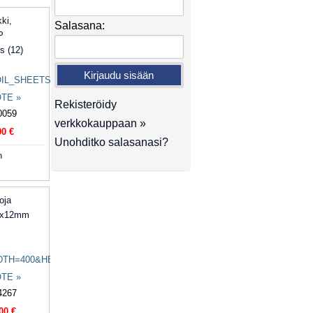
kki,
Salasana:
P
s (12)
TE »
Rekisteröidy
0059
verkkokauppaan »
90 €
Unohditko salasanasi?
n
oja
4x12mm
TE »
4267
00 €