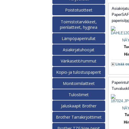
Asiakirjat
Poistotuotteet
PaperSAF
paperisil
Toimistotarvikkeet,
pienlaitteet, hyginea
Lämpöpaperirullat
NÄY
Tu
Asiakirjatuhoojat
Hi
Värikasetit/rummut
Lisää os
Kopio-ja tulostuspaperit
Paperintu
Monitoimilaitteet
Turvaluok
Tulostimet
Jaluskaapit Brother
NÄY
Tu
Brother Tarrakirjoittimet
Hi
Brother TZE/Hge-teipit