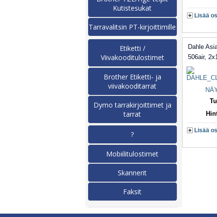
Kutistesukat
Lisää os
Tarravalitsin PT-kirjoittimille
Dahle Asia
Etiketti /
Viivakooditulostimet
506air, 2
Brother Etiketti- ja
viivakooditarrat
NÄY
Tu
Dymo tarrakirjoittimet ja
tarrat
Hin
Lisää os
?
Mobiilitulostimet
Skannerit
Faksit