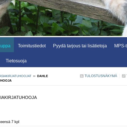
auppa
Toimitustiedot
Pyydä tarjous tai lisätietoja
MPS-tu
Tietosuoja
TULOSTUSNÄKYMÄ
ASIAKIRJATUHOOJAT
››
DAHLE
UHOOJA
SIAKIRJATUHOOJA
teensä 7 kpl