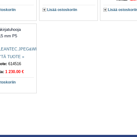
toskoriin
Lisää ostoskoriin
Lisää ostoskorii
kirjatuhooja
x15 mm P5
TÄ TUOTE »
ote:
614516
ta:
1 230.00 €
toskoriin