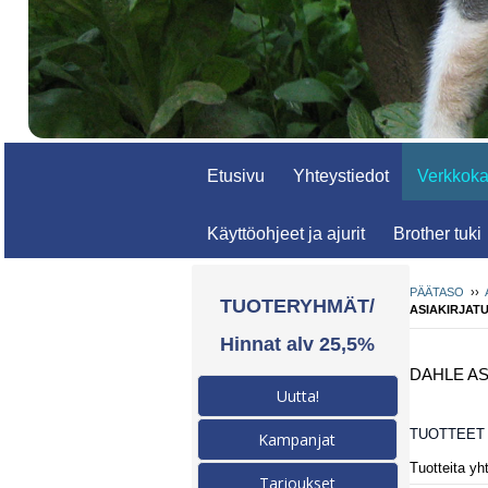
Etusivu
Yhteystiedot
Verkkok
Käyttöohjeet ja ajurit
Brother tuki
PÄÄTASO
››
TUOTERYHMÄT/
ASIAKIRJAT
Hinnat alv 25,5%
DAHLE A
Uutta!
TUOTTEET
Kampanjat
Tuotteita yh
Tarjoukset