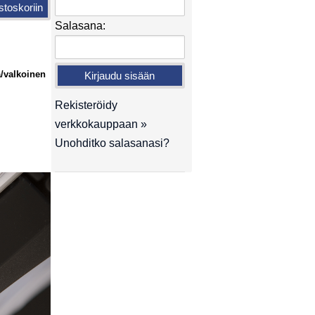
Salasana:
a/valkoinen
Rekisteröidy
verkkokauppaan »
Unohditko salasanasi?