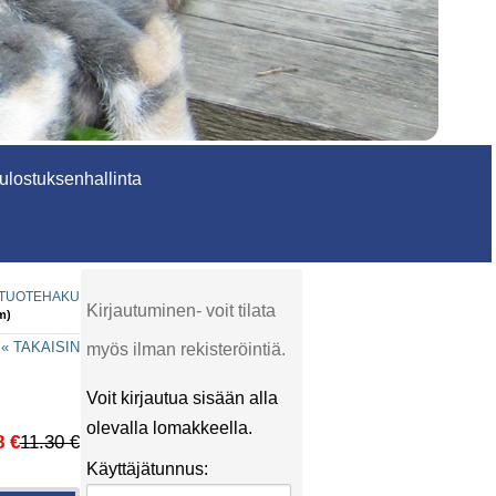
lostuksenhallinta
TUOTEHAKU
Kirjautuminen- voit tilata
m)
« TAKAISIN
myös ilman rekisteröintiä.
Voit kirjautua sisään alla
olevalla lomakkeella.
8 €
11.30 €
Käyttäjätunnus: