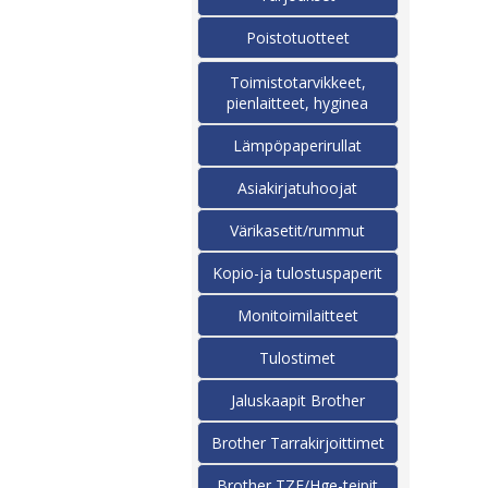
Poistotuotteet
Toimistotarvikkeet,
pienlaitteet, hyginea
Lämpöpaperirullat
Asiakirjatuhoojat
Värikasetit/rummut
Kopio-ja tulostuspaperit
Monitoimilaitteet
Tulostimet
Jaluskaapit Brother
Brother Tarrakirjoittimet
Brother TZE/Hge-teipit