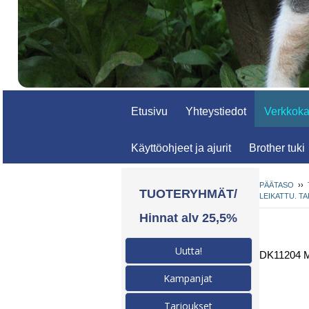
Etusivu
Yhteystiedot
Verkkok
Käyttöohjeet ja ajurit
Brother tuki
PÄÄTASO
››
TUOTERYHMÄT/
LEIKATTU. T
Hinnat alv 25,5%
Uutta!
DK11204 
Kampanjat
Tarjoukset