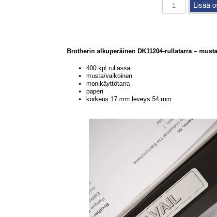
Brotherin alkuperäinen DK11204-rullatarra – must
400 kpl rullassa
musta/valkoinen
monikäyttötarra
paperi
korkeus 17 mm leveys 54 mm