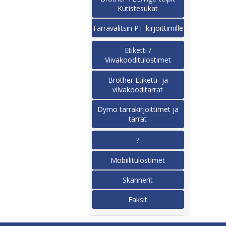
Kutistesukat
Tarravalitsin PT-kirjoittimille
Etiketti /
Viivakooditulostimet
Brother Etiketti- ja
viivakooditarrat
Dymo tarrakirjoittimet ja
tarrat
?
Mobiilitulostimet
Skannerit
Faksit