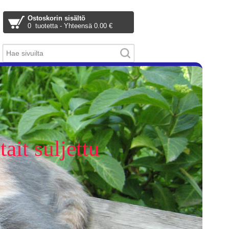
Ostoskorin sisältö
0 tuotetta - Yhteensä 0.00 €
ait suljettu