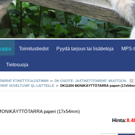
auppa
Toimitustiedot
Pyydä tarjous tai lisätietoja
MPS-tu
Tietosuoja
TARRAT ETIKETTITULOSTIMIIN
››
DK-OSOITE- JA ETIKETTITARRAT- MUOTOON
ARRAT SOVELTUVAT QL-LAITTEILLE
››
DK11204 MONIKÄYTTÖTARRA paperi (17x54m
MONIKÄYTTÖTARRA paperi (17x54mm)
Hinta:
8.4