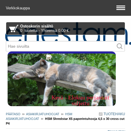
Verkkokauppa
Ostoskorin sisältö
0 tuotetta - Yhteensä 0.00 €
Piitie 1 A, 01510 Vantaa
Kesä - Elokuu perjantait
suljettu
TUOTEHAKU
PÄÄTASO
››
ASIAKIRJATUHOOJAT
››
HSM
ASIAKIRJATUHOOJAT
››
HSM Shredstar X5 paperintuhooja 4,5 x 30 cross cut
P4