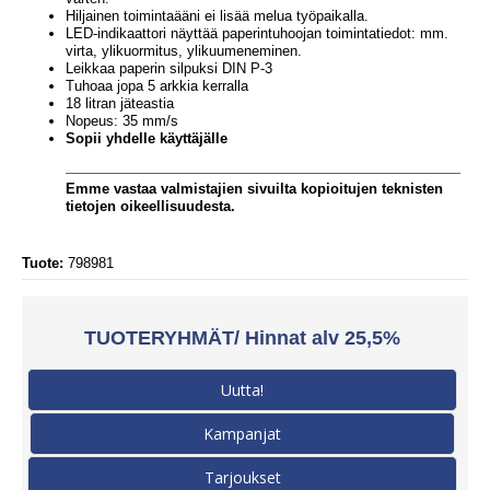
Hiljainen toimintaääni ei lisää melua työpaikalla.
LED-indikaattori näyttää paperintuhoojan toimintatiedot: mm.
virta, ylikuormitus, ylikuumeneminen.
Leikkaa paperin silpuksi DIN P-3
Tuhoaa jopa 5 arkkia kerralla
18 litran jäteastia
Nopeus: 35 mm/s
Sopii yhdelle käyttäjälle
Emme vastaa valmistajien sivuilta kopioitujen teknisten
tietojen oikeellisuudesta.
Tuote:
798981
TUOTERYHMÄT/ Hinnat alv 25,5%
Uutta!
Kampanjat
Tarjoukset