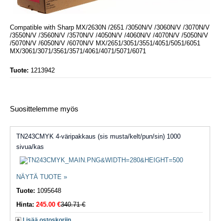
Compatible with Sharp MX/2630N /2651 /3050N/V /3060N/V /3070N/V
/3550N/V /3560N/V /3570N/V /4050N/V /4060N/V /4070N/V /5050N/V
/5070N/V /6050N/V /6070N/V MX/2651/3051/3551/4051/5051/6051
MX/3061/3071/3561/3571/4061/4071/5071/6071
Tuote:
1213942
Suosittelemme myös
TN243CMYK 4-väripakkaus (sis musta/kelt/pun/sin) 1000
sivua/kas
NÄYTÄ TUOTE »
Tuote:
1095648
Hinta:
245.00 €
340.71 €
Lisää ostoskoriin