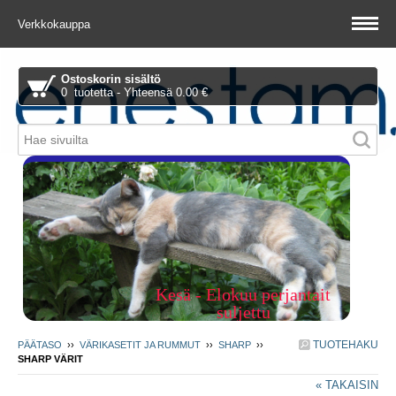
Verkkokauppa
Ostoskorin sisältö
0 tuotetta - Yhteensä 0.00 €
Piitie 1 A, 01510 Vantaa
Kesä - Elokuu perjantait
suljettu
TUOTEHAKU
PÄÄTASO
››
VÄRIKASETIT JA RUMMUT
››
SHARP
››
SHARP VÄRIT
« TAKAISIN