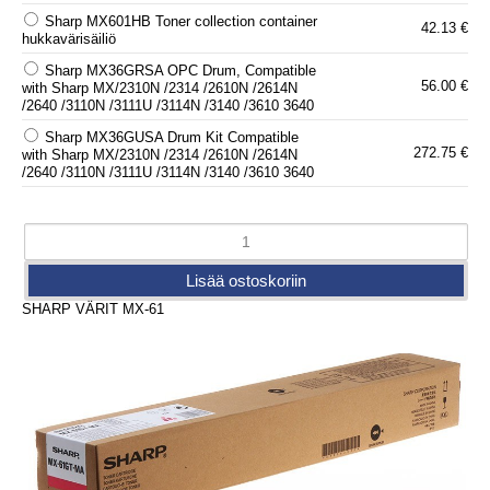
Sharp MX601HB Toner collection container
42.13 €
hukkavärisäiliö
Sharp MX36GRSA OPC Drum, Compatible
56.00 €
with Sharp MX/2310N /2314 /2610N /2614N
/2640 /3110N /3111U /3114N /3140 /3610 3640
Sharp MX36GUSA Drum Kit Compatible
272.75 €
with Sharp MX/2310N /2314 /2610N /2614N
/2640 /3110N /3111U /3114N /3140 /3610 3640
SHARP VÄRIT MX-61