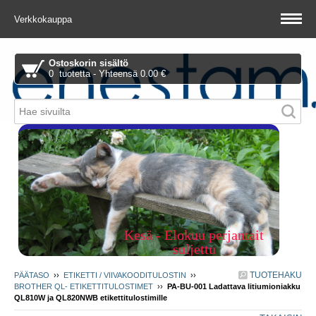
Verkkokauppa
Ostoskorin sisältö
0 tuotetta - Yhteensä 0.00 €
Piitie 1 A, 01510 Vantaa
Kesä - Elokuu perjantait
suljettu
TUOTEHAKU
PÄÄTASO
››
ETIKETTI / VIIVAKOODITULOSTIN
››
BROTHER QL- ETIKETTITULOSTIMET
››
PA-BU-001 Ladattava litiumioniakku
QL810W ja QL820NWB etikettitulostimille