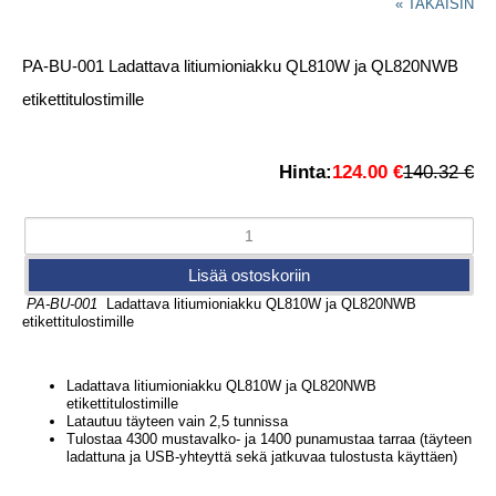
« TAKAISIN
PA-BU-001 Ladattava litiumioniakku QL810W ja QL820NWB
etikettitulostimille
Hinta:
124.00 €
140.32 €
PA-BU-001
Ladattava litiumioniakku QL810W ja QL820NWB
etikettitulostimille
Ladattava litiumioniakku QL810W ja QL820NWB
etikettitulostimille
Latautuu täyteen vain 2,5 tunnissa
Tulostaa 4300 mustavalko- ja 1400 punamustaa tarraa (täyteen
ladattuna ja USB-yhteyttä sekä jatkuvaa tulostusta käyttäen)