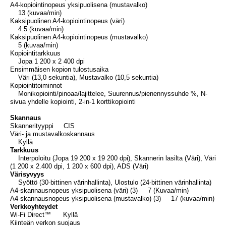
A4-kopiointinopeus yksipuolisena (mustavalko)
13 (kuvaa/min)
Kaksipuolinen A4-kopiointinopeus (väri)
4.5 (kuvaa/min)
Kaksipuolinen A4-kopiointinopeus (mustavalko)
5 (kuvaa/min)
Kopiointitarkkuus
Jopa 1 200 x 2 400 dpi
Ensimmäisen kopion tulostusaika
Väri (13,0 sekuntia), Mustavalko (10,5 sekuntia)
Kopiointitoiminnot
Monikopiointi/pinoaa/lajittelee, Suurennus/pienennyssuhde %, N-
sivua yhdelle kopiointi, 2-in-1 korttikopiointi
Skannaus
Skannerityyppi CIS
Väri- ja mustavalkoskannaus
Kyllä
Tarkkuus
Interpoloitu (Jopa 19 200 x 19 200 dpi), Skannerin lasilta (Väri), Väri
(1 200 x 2.400 dpi, 1 200 x 600 dpi), ADS (Väri)
Värisyvyys
Syöttö (30-bittinen värinhallinta), Ulostulo (24-bittinen värinhallinta)
A4-skannausnopeus yksipuolisena (väri) (3) 7 (Kuvaa/min)
A4-skannausnopeus yksipuolisena (mustavalko) (3) 17 (kuvaa/min)
Verkkoyhteydet
Wi-Fi Direct™ Kyllä
Kiinteän verkon suojaus