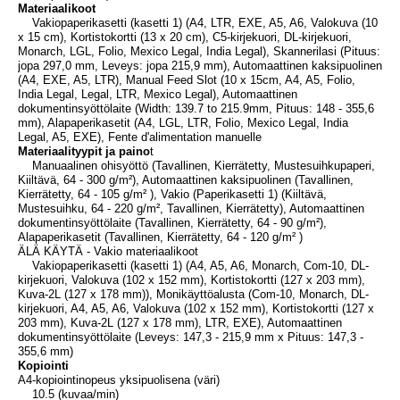
Materiaalikoot
Vakiopaperikasetti (kasetti 1) (A4, LTR, EXE, A5, A6, Valokuva (10
x 15 cm), Kortistokortti (13 x 20 cm), C5-kirjekuori, DL-kirjekuori,
Monarch, LGL, Folio, Mexico Legal, India Legal), Skannerilasi (Pituus:
jopa 297,0 mm, Leveys: jopa 215,9 mm), Automaattinen kaksipuolinen
(A4, EXE, A5, LTR), Manual Feed Slot (10 x 15cm, A4, A5, Folio,
India Legal, Legal, LTR, Mexico Legal), Automaattinen
dokumentinsyöttölaite (Width: 139.7 to 215.9mm, Pituus: 148 - 355,6
mm), Alapaperikasetit (A4, LGL, LTR, Folio, Mexico Legal, India
Legal, A5, EXE), Fente d'alimentation manuelle
Materiaalityypit ja paino
t
Manuaalinen ohisyöttö (Tavallinen, Kierrätetty, Mustesuihkupaperi,
Kiiltävä, 64 - 300 g/m²), Automaattinen kaksipuolinen (Tavallinen,
Kierrätetty, 64 - 105 g/m² ), Vakio (Paperikasetti 1) (Kiiltävä,
Mustesuihku, 64 - 220 g/m², Tavallinen, Kierrätetty), Automaattinen
dokumentinsyöttölaite (Tavallinen, Kierrätetty, 64 - 90 g/m²),
Alapaperikasetit (Tavallinen, Kierrätetty, 64 - 120 g/m² )
ÄLÄ KÄYTÄ - Vakio materiaalikoot
Vakiopaperikasetti (kasetti 1) (A4, A5, A6, Monarch, Com-10, DL-
kirjekuori, Valokuva (102 x 152 mm), Kortistokortti (127 x 203 mm),
Kuva-2L (127 x 178 mm)), Monikäyttöalusta (Com-10, Monarch, DL-
kirjekuori, A4, A5, A6, Valokuva (102 x 152 mm), Kortistokortti (127 x
203 mm), Kuva-2L (127 x 178 mm), LTR, EXE), Automaattinen
dokumentinsyöttölaite (Leveys: 147,3 - 215,9 mm x Pituus: 147,3 -
355,6 mm)
Kopiointi
A4-kopiointinopeus yksipuolisena (väri)
10.5 (kuvaa/min)