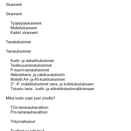
Skannerit
Skannerit
Työpöytäskannerit
Mobiiliskannerit
Kaikki skannerit
Tarratulostimet
Tarratulostimet
Kuitti- ja etikettitulostimet
Teollisuustarratulostimet
P-touch-tarratulostimet
Neliväritarra- ja valokuvatulostin
Mobiilit A4- ja A5-kuittitulostimet
2"- 4" mobiilitulostimet tarra- ja kuittitulostukseen
Tutustu tarra-, kuitti- ja etikettitulostinvalikoimaan
Mikä tuote sopii juuri sinulle?
TZe-tarranauhavalitsin
Pro-tarranauhavalitsin
Yritysratkaisut
Tuotteet ja ratkaisut