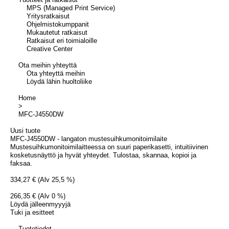
MPS (Managed Print Service)
Yritysratkaisut
Ohjelmistokumppanit
Mukautetut ratkaisut
Ratkaisut eri toimialoille
Creative Center
Ota meihin yhteyttä
Ota yhteyttä meihin
Löydä lähin huoltoliike
Home
>
MFC-J4550DW
Uusi tuote
MFC-J4550DW - langaton mustesuihkumonitoimilaite
Mustesuihkumonitoimilaitteessa on suuri paperikasetti, intuitiivinen
kosketusnäyttö ja hyvät yhteydet. Tulostaa, skannaa, kopioi ja
faksaa.
334,27 € (Alv 25,5 %)
266,35 € (Alv 0 %)
Löydä jälleenmyyyjä
Tuki ja esitteet
Tuotetiedot