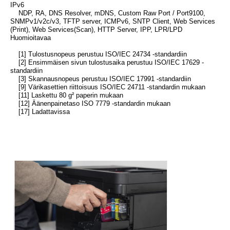
IPv6
NDP, RA, DNS Resolver, mDNS, Custom Raw Port / Port9100,
SNMPv1/v2c/v3, TFTP server, ICMPv6, SNTP Client, Web Services
(Print), Web Services(Scan), HTTP Server, IPP, LPR/LPD
Huomioitavaa
[1] Tulostusnopeus perustuu ISO/IEC 24734 -standardiin
[2] Ensimmäisen sivun tulostusaika perustuu ISO/IEC 17629 -
standardiin
[3] Skannausnopeus perustuu ISO/IEC 17991 -standardiin
[9] Värikasettien riittoisuus ISO/IEC 24711 -standardin mukaan
[11] Laskettu 80 g² paperin mukaan
[12] Äänenpainetaso ISO 7779 -standardin mukaan
[17] Ladattavissa