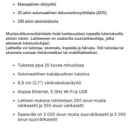
Manuaalinen ohisyöttö
20 arkin automaattinen dokumentinsyöttölaite (ADS)
100 arkin ulostuloalusta
Mustesuihkumonitoimilaite lisää tuottavuuttasi nopealla tulostuksella
eloisin värein. Laitteeseen on saatavilla suurvärikasetteja, jotka
alentavat tulostuskulujasi.
Laitteella voi tulostaa, skannata, kopioida ja faksata. Voit tulostaa tai
skannata suoraan tietokoneeltasi tai mobiililaitteeltasi.
Tulostaa jopa 20 kuvaa minuutissa
Automaattinen kaksipuolinen tulostus
6,8 cm (2.7") värikosketusnäyttö
Nopea Ethernet, 5 GHz Wi-Fi ja USB
Laitteen mukana toimitetaan 350 sivun musta
värikasetti ja 350 sivun värikasetit
Saatavilla on 3 000 sivun musta suurvärikasetti ja 2 000
sivun suurvärikasetit