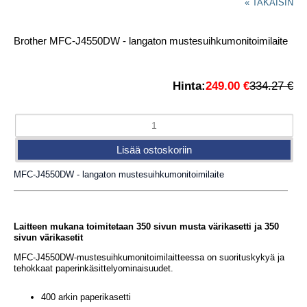
« TAKAISIN
Brother MFC-J4550DW - langaton mustesuihkumonitoimilaite
Hinta:
249.00 €
334.27 €
MFC-J4550DW - langaton mustesuihkumonitoimilaite
Tuote-esittely
Laitteen mukana toimitetaan 350 sivun musta värikasetti ja 350
sivun värikasetit
MFC-J4550DW-mustesuihkumonitoimilaitteessa on suorituskykyä ja
tehokkaat paperinkäsittelyominaisuudet.
400 arkin paperikasetti