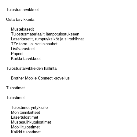
Tulostustarvikkeet
Osta tarvikkeita
Mustekasetit
Tulostusmateriaalit lämpötulostukseen
Laserkasetit, rumpuyksiköt ja siirtohihnat​
TZe-tarra- ja -satiininauhat
Lisävarusteet
Paperit
Kaikki tarvikkeet
Tulostustarvikkeiden hallinta
Brother Mobile Connect -sovellus
Tulostimet
Tulostimet
Tulostimet yrityksille
Monitoimilaitteet
Lasertulostimet
Mustesuihkutulostimet
Mobiilitulostimet
Kaikki tulostimet