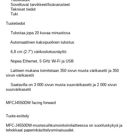
Soveltuvat tarvikkeet/lisävarusteet
Tekniset tiedot
Tuki
Tuotetiedot
Tulostaa jopa 20 kuvaa minuutissa
Automaattinen kaksipuolinen tulostus
6,8 cm (2.7") värikosketusnäyttö
Nopea Ethernet, 5 GHz Wi-Fi ja USB
Laitteen mukana toimitetaan 350 sivun musta värikasetti ja 350
sivun värikasetit
Saatavilla on 3 000 sivun musta suurvärikasetti ja 2 000 sivun
suurvärikasetit
MFCJ4550DW facing forward
Tuote-esittely
MFC-J4550DW-mustesuihkumonitoimilaitteessa on suorituskykyä ja
tehokkaat paperinkäsittelyominaisuudet.