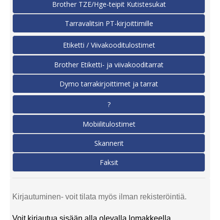
Brother TZE/Hge-teipit Kutistesukat
Tarravalitsin PT-kirjoittimille
Etiketti / Viivakooditulostimet
Brother Etiketti- ja viivakooditarrat
Dymo tarrakirjoittimet ja tarrat
?
Mobiilitulostimet
Skannerit
Faksit
Kirjautuminen- voit tilata myös ilman rekisteröintiä.
Voit kirjautua sisään alla olevalla lomakkeella.