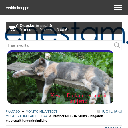
Verkkokauppa
Ostoskorin sisältö
0 tuotetta - Yhteensä 0.00 €
Piitie 1 A, 01510 Vantaa
Kesä - Elokuu perjantait
suljettu
TUOTEHAKU
PÄÄTASO
››
MONITOIMILAITTEET
››
MUSTESUIHKULAITTEET A4
››
Brother MFC-J4550DW - langaton
mustesuihkumonitoimilaite