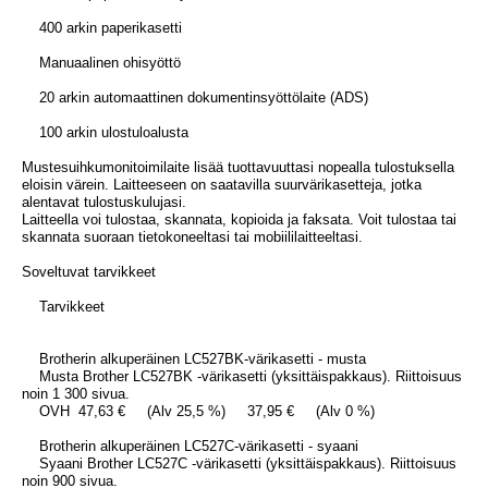
400 arkin paperikasetti
Manuaalinen ohisyöttö
20 arkin automaattinen dokumentinsyöttölaite (ADS)
100 arkin ulostuloalusta
Mustesuihkumonitoimilaite lisää tuottavuuttasi nopealla tulostuksella
eloisin värein. Laitteeseen on saatavilla suurvärikasetteja, jotka
alentavat tulostuskulujasi.
Laitteella voi tulostaa, skannata, kopioida ja faksata. Voit tulostaa tai
skannata suoraan tietokoneeltasi tai mobiililaitteeltasi.
Soveltuvat tarvikkeet
Tarvikkeet
Brotherin alkuperäinen LC527BK-värikasetti - musta
Musta Brother LC527BK -värikasetti (yksittäispakkaus). Riittoisuus
noin 1 300 sivua.
OVH 47,63 € (Alv 25,5 %) 37,95 € (Alv 0 %)
Brotherin alkuperäinen LC527C-värikasetti - syaani
Syaani Brother LC527C -värikasetti (yksittäispakkaus). Riittoisuus
noin 900 sivua.