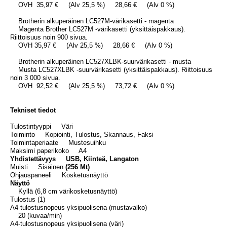
OVH 35,97 € (Alv 25,5 %) 28,66 € (Alv 0 %)
Brotherin alkuperäinen LC527M-värikasetti - magenta
Magenta Brother LC527M -värikasetti (yksittäispakkaus).
Riittoisuus noin 900 sivua.
OVH 35,97 € (Alv 25,5 %) 28,66 € (Alv 0 %)
Brotherin alkuperäinen LC527XLBK-suurvärikasetti - musta
Musta LC527XLBK -suurvärikasetti (yksittäispakkaus). Riittoisuus
noin 3 000 sivua.
OVH 92,52 € (Alv 25,5 %) 73,72 € (Alv 0 %)
Tekniset tiedot
Tulostintyyppi Väri
Toiminto Kopiointi, Tulostus, Skannaus, Faksi
Toimintaperiaate Mustesuihku
Maksimi paperikoko A4
Yhdistettävyys USB, Kiinteä, Langaton
Muisti Sisäinen
(256 Mt)
Ohjauspaneeli Kosketusnäyttö
Näyttö
Kyllä (6,8 cm värikosketusnäyttö)
Tulostus (1)
A4-tulostusnopeus yksipuolisena (mustavalko)
20 (kuvaa/min)
A4-tulostusnopeus yksipuolisena (väri)