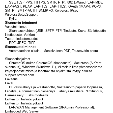
SSL/TLS (IPPS, HTTPS, SMTP, FTP), 802,1xWired (EAP-MD5,
EAP-FAST, PEAP, EAP-TLS, EAP-TTLS), OAuth (IMAP4, POP3,
SMTP), SMTP-AUTH, SNMP v3, Kerberos, IPsec
WirelessSetupSupport
Kyllä
Skannerin toiminnot
Vakiotoiminnot
Skannauskohteet (USB, SFTP, FTP, Tiedosto, Kuva, Sähköpostin
liitetiedosto, Verkko)
Tuetut tiedostomuodot
PDF, JPEG, TIFF
Skannaustoiminnot
Automaattinen oikaisu, Monisivuinen PDF, Taustavärin posto
Skanneriohjaimet
ChromeOS (tukee ChromeOS-skannausta), Macintosh (AirPrint -
skannaus), Windows (Windows 11), Viimeisin lista yhteensopivista
käyttöjärjestelmistä ja ladattavista ohjaimista löytyy sivuilta
support.brother.com
Faksaus
Faksi
PC-faksilähetys ja -vastaanotto, Vastaanotto paperin loppuessa,
Lähetys, Automaattinen pienennys, Lähetys muistista, Nimitunnus,
Harmaasävyt, Faksimodeemi
Laitteiston hallintatyökalut
Laitteiston hallintatyökalut
LAN/WAN Management Software (BRAdmin Professional),
Embedded Web Server