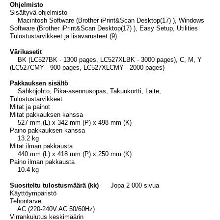
Ohjelmisto
Sisältyvä ohjelmisto
Macintosh Software (Brother iPrint&Scan Desktop(17) ), Windows
Software (Brother iPrint&Scan Desktop(17) ), Easy Setup, Utilities
Tulostustarvikkeet ja lisävarusteet (9)
Värikasetit
BK (LC527BK - 1300 pages, LC527XLBK - 3000 pages), C, M, Y
(LC527CMY - 900 pages, LC527XLCMY - 2000 pages)
Pakkauksen sisältö
Sähköjohto, Pika-asennusopas, Takuukortti, Laite,
Tulostustarvikkeet
Mitat ja painot
Mitat pakkauksen kanssa
527 mm (L) x 342 mm (P) x 498 mm (K)
Paino pakkauksen kanssa
13.2 kg
Mitat ilman pakkausta
440 mm (L) x 418 mm (P) x 250 mm (K)
Paino ilman pakkausta
10.4 kg
Suositeltu tulostusmäärä (kk)
Jopa 2 000 sivua
Käyttöympäristö
Tehontarve
AC (220-240V AC 50/60Hz)
Virrankulutus keskimäärin