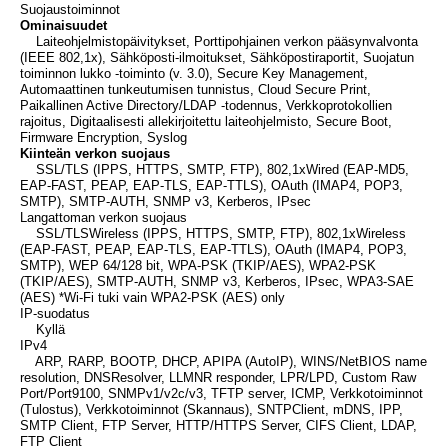
Suojaustoiminnot
Ominaisuudet
Laiteohjelmistopäivitykset, Porttipohjainen verkon pääsynvalvonta
(IEEE 802,1x), Sähköposti-ilmoitukset, Sähköpostiraportit, Suojatun
toiminnon lukko -toiminto (v. 3.0), Secure Key Management,
Automaattinen tunkeutumisen tunnistus, Cloud Secure Print,
Paikallinen Active Directory/LDAP -todennus, Verkkoprotokollien
rajoitus, Digitaalisesti allekirjoitettu laiteohjelmisto, Secure Boot,
Firmware Encryption, Syslog
Kiinteän verkon suojaus
SSL/TLS (IPPS, HTTPS, SMTP, FTP), 802,1xWired (EAP-MD5,
EAP-FAST, PEAP, EAP-TLS, EAP-TTLS), OAuth (IMAP4, POP3,
SMTP), SMTP-AUTH, SNMP v3, Kerberos, IPsec
Langattoman verkon suojaus
SSL/TLSWireless (IPPS, HTTPS, SMTP, FTP), 802,1xWireless
(EAP-FAST, PEAP, EAP-TLS, EAP-TTLS), OAuth (IMAP4, POP3,
SMTP), WEP 64/128 bit, WPA-PSK (TKIP/AES), WPA2-PSK
(TKIP/AES), SMTP-AUTH, SNMP v3, Kerberos, IPsec, WPA3-SAE
(AES) *Wi-Fi tuki vain WPA2-PSK (AES) only
IP-suodatus
Kyllä
IPv4
ARP, RARP, BOOTP, DHCP, APIPA (AutoIP), WINS/NetBIOS name
resolution, DNSResolver, LLMNR responder, LPR/LPD, Custom Raw
Port/Port9100, SNMPv1/v2c/v3, TFTP server, ICMP, Verkkotoiminnot
(Tulostus), Verkkotoiminnot (Skannaus), SNTPClient, mDNS, IPP,
SMTP Client, FTP Server, HTTP/HTTPS Server, CIFS Client, LDAP,
FTP Client