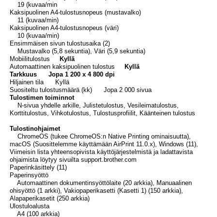
19 (kuvaa/min
Kaksipuolinen A4-tulostusnopeus (mustavalko)
11 (kuvaa/min)
Kaksipuolinen A4-tulostusnopeus (väri)
10 (kuvaa/min)
Ensimmäisen sivun tulostusaika (2)
Mustavalko (5,8 sekuntia), Väri (5,9 sekuntia)
Mobiilitulostus
Kyllä
Automaattinen kaksipuolinen tulostus
Kyllä
Tarkkuus Jopa 1 200 x 4 800 dpi
Hiljainen tila Kyllä
Suositeltu tulostusmäärä (kk) Jopa 2 000 sivua
Tulostimen toiminnot
N-sivua yhdelle arkille, Julistetulostus, Vesileimatulostus,
Korttitulostus, Vihkotulostus, Tulostusprofiilit, Käänteinen tulostus
Tulostinohjaimet
ChromeOS (tukee ChromeOS:n Native Printing ominaisuutta),
macOS (Suosittelemme käyttämään AirPrint 11.0.x), Windows (11),
Viimeisin lista yhteensopivista käyttöjärjestelmistä ja ladattavista
ohjaimista löytyy sivuilta support.brother.com
Paperinkäsittely (11)
Paperinsyöttö
Automaattinen dokumentinsyöttölaite (20 arkkia), Manuaalinen
ohisyöttö (1 arkki), Vakiopaperikasetti (Kasetti 1) (150 arkkia),
Alapaperikasetit (250 arkkia)
Ulostuloalusta
A4 (100 arkkia)