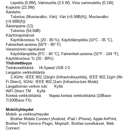
Lepotila (0,9W), Valmiustila (3,5 W), Virta sammutettu (0,1W),
Kopiointi (22.0W)
Ääniteho
Tulostus (Mustavalko, Väri), Väri (<6.58B(A)), Mustavalko
(<6.66B(A))
Äänenpaine (12)
Tulostus (54,0dB)
Käyttörajoitukset
Käyttökosteus % (20 - 80 %), Käyttölämpötila (10°C - 35 °C),
Fahrenheit-asteina (50°F - 95°`F)
Varastoinnin rajoitukset
Käyttölämpötila (0°C - 40 °C), Fahrenheit-asteina (32°F - 104 °F),
Käyttökosteus % (20 - 80%)
Yhdistettävyys
Tietokoneliitäntä Hi-Speed USB 2.0
Langaton verkkoliitäntä
2,4GHz: IEEE 802,11b/g/n (Infrastruktuuritila), IEEE 802,11g/n (Wi-
Fi Direct), 5GHz: IEEE 802,11a/n (Infrastructure Mode)
Langattoman verkon tuki Kyllä
WiFi Direct TM Kyllä
Kiinteä verkkoliitäntä Nopea kiinteä verkkoliitäntä (10Base-
T/100Base-TX)
Mobiiliyhteydet
Mobiili- ja verkkoyhteydet
Brother Mobile Connect (Android, iPad / iPhone), Apple AirPrint,
Brother Print Service Plugin, Mopria®, Brother-sovellukset, Web
Connect