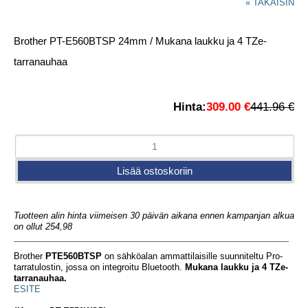
« TAKAISIN
Brother PT-E560BTSP 24mm / Mukana laukku ja 4 TZe-
tarranauhaa
Hinta:
309.00 €
441.96 €
Tuotteen alin hinta viimeisen 30 päivän aikana ennen kampanjan alkua
on ollut 254,98
Brother
PTE560BTSP
on sähköalan ammattilaisille suunniteltu Pro-
tarratulostin, jossa on integroitu Bluetooth.
Mukana laukku ja 4 TZe-
tarranauhaa.
ESITE