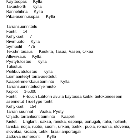
Käyttöopas Kyllä
Takuukortti Kyllä
Rannehihna Kyllä
Pika-asennusopas Kyllä
Tarransuunnittelu
Fontit 14
Kehykset 7
Rivimuoto Kyllä
Symbolit 476
Tekstin tasaus Keskitä, Tasaa, Vasen, Oikea
Alleviivaus Kyllä
Pystytulostus Kyllä
Tulostus
Peilikuvatulostus Kyllä
Esimääritetyt tarra-asettelut
Kaapelinmerkkaustoiminto Kyllä
Tarransuunnitteluohjelmisto
Kopiot 1-5000
Fontit P-touch Editorin avulla käytössä kaikki tietokoneeseen
asennetut TrueType fontit
Kehykset 154
Tarran suunnat Vaaka, Pysty
Ohjattu tarranluontitoiminto Kaapeli
Kielet Englanti, saksa, ranska, espanja, portugali, italia, hollanti,
tanska, norja, ruotsi, suomi, unkari, tšekki, puola, romania, slovenia,
slovakia, kroatia, turkki, brasilianportugali
Jatkuva numerointi Kyllä