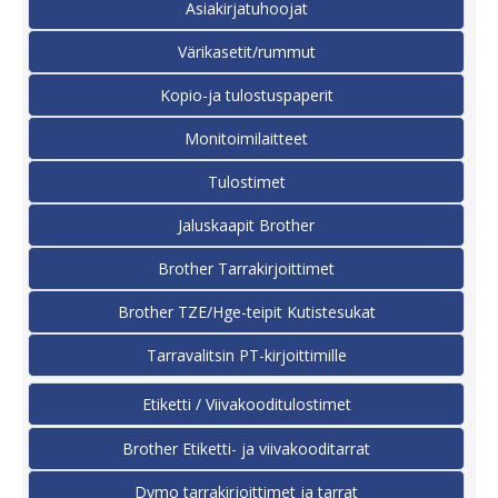
Asiakirjatuhoojat
Värikasetit/rummut
Kopio-ja tulostuspaperit
Monitoimilaitteet
Tulostimet
Jaluskaapit Brother
Brother Tarrakirjoittimet
Brother TZE/Hge-teipit Kutistesukat
Tarravalitsin PT-kirjoittimille
Etiketti / Viivakooditulostimet
Brother Etiketti- ja viivakooditarrat
Dymo tarrakirjoittimet ja tarrat