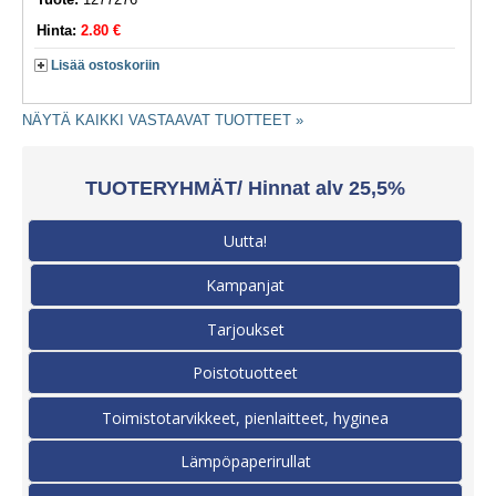
Hinta:
2.80 €
Lisää ostoskoriin
NÄYTÄ KAIKKI VASTAAVAT TUOTTEET »
TUOTERYHMÄT/ Hinnat alv 25,5%
Uutta!
Kampanjat
Tarjoukset
Poistotuotteet
Toimistotarvikkeet, pienlaitteet, hyginea
Lämpöpaperirullat