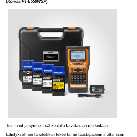
(
Korvaa PT-E550WSP
)
‌Toiminnot ja symbolit sähköalalla tarvittavaan merkintään.
Edistyksellinen tarraleikkuri tekee tarran taustapaperin irrottamisen