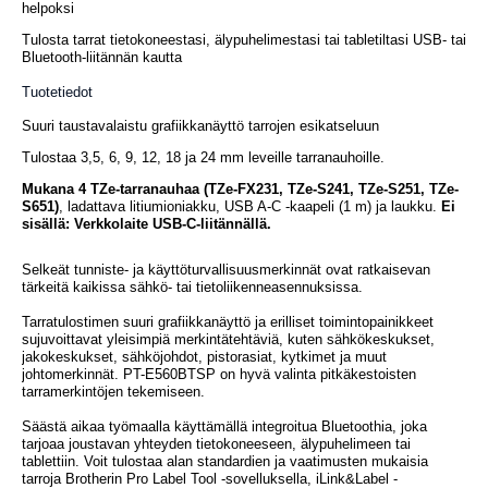
helpoksi
Tulosta tarrat tietokoneestasi, älypuhelimestasi tai tabletiltasi USB- tai
Bluetooth-liitännän kautta
Tuotetiedot
Suuri taustavalaistu grafiikkanäyttö tarrojen esikatseluun
Tulostaa 3,5, 6, 9, 12, 18 ja 24 mm leveille tarranauhoille.
Mukana 4 TZe-tarranauhaa (TZe-FX231, TZe-S241, TZe-S251, TZe-
S651)
, ladattava litiumioniakku, USB A-C -kaapeli (1 m) ja laukku.
Ei
sisällä: Verkkolaite USB-C-liitännällä.
Selkeät tunniste- ja käyttöturvallisuusmerkinnät ovat ratkaisevan
tärkeitä kaikissa sähkö- tai tietoliikenneasennuksissa.
Tarratulostimen suuri grafiikkanäyttö ja erilliset toimintopainikkeet
sujuvoittavat yleisimpiä merkintätehtäviä, kuten sähkökeskukset,
jakokeskukset, sähköjohdot, pistorasiat, kytkimet ja muut
johtomerkinnät. PT-E560BTSP on hyvä valinta pitkäkestoisten
tarramerkintöjen tekemiseen.
Säästä aikaa työmaalla käyttämällä integroitua Bluetoothia, joka
tarjoaa joustavan yhteyden tietokoneeseen, älypuhelimeen tai
tablettiin. Voit tulostaa alan standardien ja vaatimusten mukaisia
tarroja Brotherin Pro Label Tool -sovelluksella, iLink&Label -