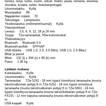
tanska, norja, ruotsi, suomi, unkari, tšekki, puola, romania, slovenia,
slovakia, kroatia, turkki, brasilianportugali
Litiumioniakku Kyllä
Muistipaikat 99
Näppäinten määrä 70
Teknologia Lämpösiirto
Yksikköasetus (millimetrit/tuumat) Kyllä
Yleistarvikkeet
Leveys 3,5, 6, 9, 12, 18 ja 24 mm
Tyyppi TZe-tarranauhat, HSe-kutistesukat
Yhdistettävyys
Bluetooth Bluetooth 5.0
Bluetooth-profiilit SPP/iAP
USB-liitäntä USB 1.0, 2.0, 3.0 (Win), USB 1.0, 2.0 (Mac)
Mitat ja painot
Mitat 132 (l) x 244 (s) x 80 (k) mm
Paino 1,05 kg
Laitteen mukana
Kantolaukku Kyllä
Litiumioniakku Kyllä
Tarranauhat TZe-S241 - 18 mm lujasti kiinnittyvä tarranauha (musta
teksti/valkoinen pohja) 8 m.TZe-S251 - 24 mm lujasti kiinnittyvä
tarranauha (musta teksti/valkoinen pohja) 8 m.TZe-S651 - 24 mm
lujasti kiinnittyvä tarranauha (musta teksti/keltainen pohja) 8 m.TZe-
FX231 - 12 mm taipuisa tarranauha (musta teksti/valkoinen pohja) 8
m.
USB-kaapeli Kyllä