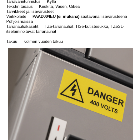
Tarravärintunnistus Kyllä
Tekstin tasaus Keskitä, Vasen, Oikea
Tarvikkeet ja lisävarusteet
Verkkolaite
PAAD004EU (ei mukana)
saatavana lisävarusteena
Pohjoismaissa
Tarranauhakasetit TZe-tarranauhat, HSe-kutistesukka, TZeSL-
itselaminoituvat tarranauhat
Takuu Kolmen vuoden takuu