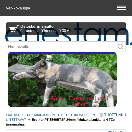
Verkkokauppa
Ostoskorin sisältö
0 tuotetta - Yhteensä 0.00 €
Piitie 1 A, 01510 Vantaa
Kesä - Elokuu perjantait
suljettu
TUOTEHAKU
PÄÄTASO
››
TARRAKIRJOITTIMET
››
TIETOKONEESEEN
LIITETTÄVÄT
››
Brother PT-E560BTSP 24mm / Mukana laukku ja 4 TZe-
tarranauhaa