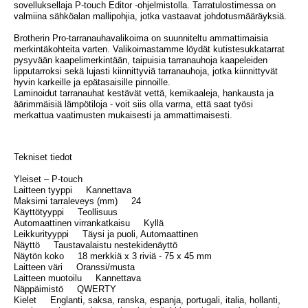
sovelluksellaja P-touch Editor -ohjelmistolla. Tarratulostimessa on
valmiina sähköalan mallipohjia, jotka vastaavat johdotusmääräyksiä.
Brotherin Pro-tarranauhavalikoima on suunniteltu ammattimaisia
merkintäkohteita varten. Valikoimastamme löydät kutistesukkatarrat
pysyvään kaapelimerkintään, taipuisia tarranauhoja kaapeleiden
lipputarroksi sekä lujasti kiinnittyviä tarranauhoja, jotka kiinnittyvät
hyvin karkeille ja epätasaisille pinnoille.
Laminoidut tarranauhat kestävät vettä, kemikaaleja, hankausta ja
äärimmäisiä lämpötiloja - voit siis olla varma, että saat työsi
merkattua vaatimusten mukaisesti ja ammattimaisesti.
Tekniset tiedot
Yleiset – P-touch
Laitteen tyyppi Kannettava
Maksimi tarraleveys (mm) 24
Käyttötyyppi Teollisuus
Automaattinen virrankatkaisu Kyllä
Leikkurityyppi Täysi ja puoli, Automaattinen
Näyttö Taustavalaistu nestekidenäyttö
Näytön koko 18 merkkiä x 3 riviä - 75 x 45 mm
Laitteen väri Oranssi/musta
Laitteen muotoilu Kannettava
Näppäimistö QWERTY
Kielet Englanti, saksa, ranska, espanja, portugali, italia, hollanti,