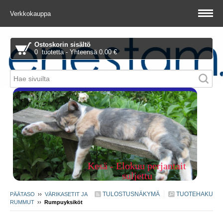
Verkkokauppa
Ostoskorin sisältö
0 tuotetta - Yhteensä 0.00 €
Piitie 1 A, 01510 Vantaa
Kesä - Elokuu perjantait
suljettu
TULOSTUSNÄKYMÄ
TUOTEHAKU
PÄÄTASO
››
VÄRIKASETIT JA
RUMMUT
››
Rumpuyksiköt