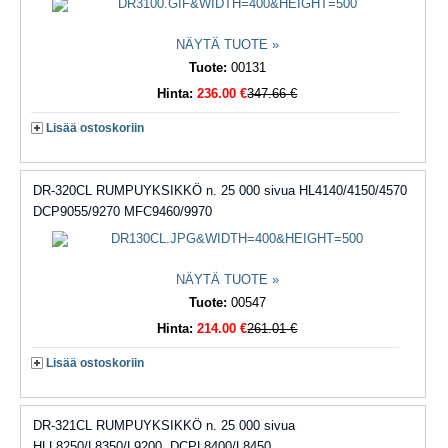
NÄYTÄ TUOTE »
Tuote:
00131
Hinta:
236.00 €
347.66 €
Lisää ostoskoriin
DR-320CL RUMPUYKSIKKÖ n. 25 000 sivua HL4140/4150/4570
DCP9055/9270 MFC9460/9970
NÄYTÄ TUOTE »
Tuote:
00547
Hinta:
214.00 €
261.01 €
Lisää ostoskoriin
DR-321CL RUMPUYKSIKKÖ n. 25 000 sivua
HLL8250/L8350/L9200, DCPL8400/L8450,