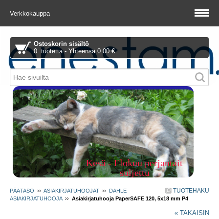
Verkkokauppa
Ostoskorin sisältö
0 tuotetta - Yhteensä 0.00 €
Piitie 1 A, 01510 Vantaa
Kesä - Elokuu perjantait
suljettu
TUOTEHAKU
PÄÄTASO
››
ASIAKIRJATUHOOJAT
››
DAHLE
ASIAKIRJATUHOOJA
››
Asiakirjatuhooja PaperSAFE 120, 5x18 mm P4
« TAKAISIN