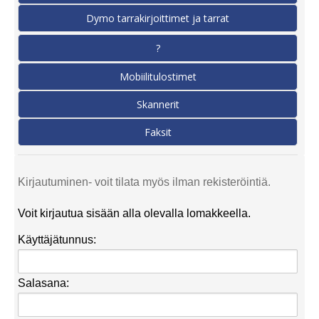
Dymo tarrakirjoittimet ja tarrat
?
Mobiilitulostimet
Skannerit
Faksit
Kirjautuminen- voit tilata myös ilman rekisteröintiä.
Voit kirjautua sisään alla olevalla lomakkeella.
Käyttäjätunnus:
Salasana: