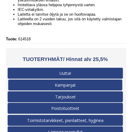
ylikuormituksen ilmaisin.
Irrotettava yläosa helppoa tyhjennystä varten.
IEC-virtakytkin.
Laitetta ei tarvitse öljytä ja se on huoltovapaa.
Laitteella on 2 vuoden takuu, jos sitä on käytetty valmistajan
ohjeiden mukaisesti.
Tuote:
614518
TUOTERYHMÄT/ Hinnat alv 25,5%
Uutta!
Kampanjat
Tarjoukset
Poistotuotteet
Toimistotarvikkeet, pienlaitteet, hyginea
Lämpöpaperirullat