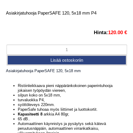
Asiakirjatuhooja PaperSAFE 120, 5x18 mm P4
Hinta:
120.00 €
Asiakirjatuhooja PaperSAFE 120, 5x18 mm
Ristiinleikkaava pieni näppäränkokoinen paperintuhooja
jokaisen työpöydän viereen,
silpun koko on 5x18 mm,
turvaluokka P4,
syöttöleveys 220mm.
PaperSafe tuhoaa myös liittimet ja luottokortit.
Kapasiteetti 8
arkkia A4 80gr,
65 dB..
Automaattinen käynnistys ja pysäytys sekä kätevä
peruutusnäppäin, automaattinen virrankatkaisu,